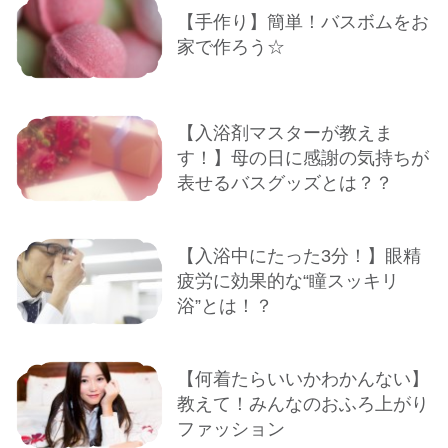
【手作り】簡単！バスボムをお
家で作ろう☆
【入浴剤マスターが教えま
す！】母の日に感謝の気持ちが
表せるバスグッズとは？？
【入浴中にたった3分！】眼精
疲労に効果的な“瞳スッキリ
浴”とは！？
【何着たらいいかわかんない】
教えて！みんなのおふろ上がり
ファッション