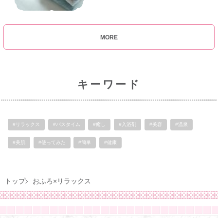
MORE
キーワード
#リラックス
#バスタイム
#癒し
#入浴剤
#美容
#温泉
#美肌
#使ってみた
#簡単
#健康
トップ
おふろ×リラックス