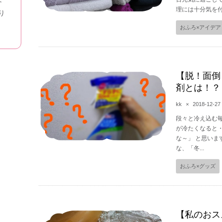
理には十分気を付
り
おふろ×アイデア
【脱！面倒
剤とは！？
kk
×
2018-12-27
段々と冷え込む
が冷たくなると
な～」 と思いま
な、「冬...
おふろ×グッズ
【私のおス