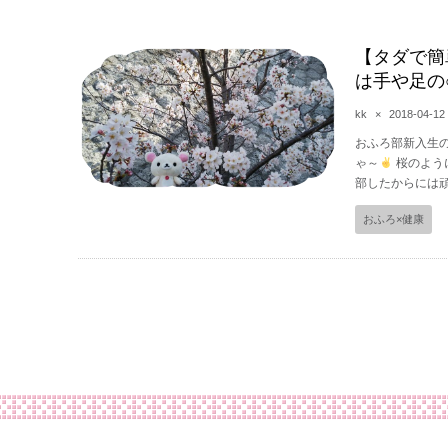
【タダで簡
は手や足の
kk
×
2018-04-12
おふろ部新入生の
ゃ～
桜のよう
部したからには頑張
おふろ×健康