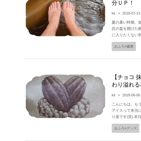
分ＵＰ！
kk
×
2018-07-13
夏の暑い時期、
呂の蓋を開けた
に入りたくない気
おふろ×健康
【チョコ 
わり溢れる
kk
×
2018-06-06
こんにちは。も
アイスって本当に
り派です(笑) 本
おふろ×グッズ