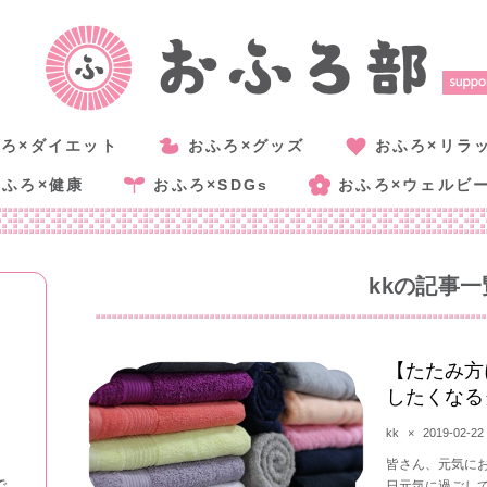
ろ×ダイエット
おふろ×グッズ
おふろ×リラ
おふろ×健康
おふろ×SDGs
おふろ×ウェルビ
kk
の記事一
【たたみ方
したくなる
kk
×
2019-02-22
皆さん、元気に
で
日元気に過ごし