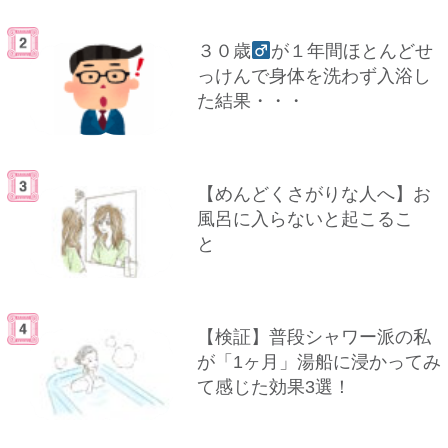
３０歳
が１年間ほとんどせ
っけんで身体を洗わず入浴し
た結果・・・
【めんどくさがりな人へ】お
風呂に入らないと起こるこ
と
【検証】普段シャワー派の私
が「1ヶ月」湯船に浸かってみ
て感じた効果3選！