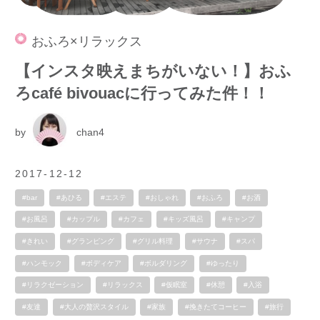
おふろ×リラックス
【インスタ映えまちがいない！】おふ
ろcafé bivouacに行ってみた件！！
by
chan4
2017-12-12
#bar
#あひる
#エステ
#おしゃれ
#おふろ
#お酒
#お風呂
#カップル
#カフェ
#キッズ風呂
#キャンプ
#きれい
#グランピング
#グリル料理
#サウナ
#スパ
#ハンモック
#ボディケア
#ボルダリング
#ゆったり
#リラクゼーション
#リラックス
#仮眠室
#休憩
#入浴
#友達
#大人の贅沢スタイル
#家族
#挽きたてコーヒー
#旅行