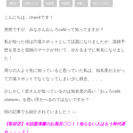
#暖炉
#泥パック
#温泉
#漫画
#癒し
#行ってみた
こんにちは。chan4です！
突然ですが、みなさんおふろcaféって知ってますか？
私が知った頃は穴場スポットとして話題になりましたが、混雑予
想を見ると混雑のマークが付いて、分かるまでに有名になりまし
た！
周りの人より先に知っていると思っていた私は、知名度が上がっ
て穴場スポットでなくなってしまい少し残念、、、。
がしかし！皆さんが知っているのは知名度の高い『おふろcafé
utatane』を思い浮かべるのではないですか？
別の記事でも紹介されていました！ ↓↓
【取材②】今話題沸騰のお風呂〇〇！！知らない人はもう時代遅
れ・・・？！