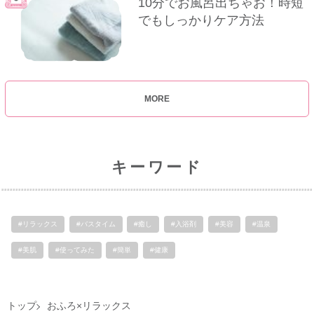
10分でお風呂出ちゃお！時短
でもしっかりケア方法
MORE
キーワード
#リラックス
#バスタイム
#癒し
#入浴剤
#美容
#温泉
#美肌
#使ってみた
#簡単
#健康
トップ
おふろ×リラックス