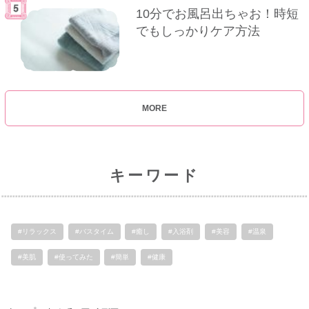
10分でお風呂出ちゃお！時短
でもしっかりケア方法
MORE
キーワード
#リラックス
#バスタイム
#癒し
#入浴剤
#美容
#温泉
#美肌
#使ってみた
#簡単
#健康