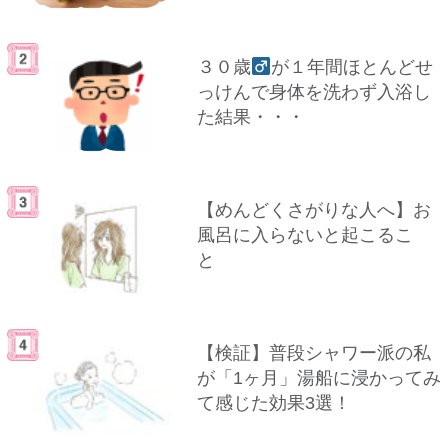
３０歳
が１年間ほとんどせ
っけんで身体を洗わず入浴し
た結果・・・
【めんどくさがりな人へ】お
風呂に入らないと起こるこ
と
【検証】普段シャワー派の私
が「1ヶ月」湯船に浸かってみ
て感じた効果3選！