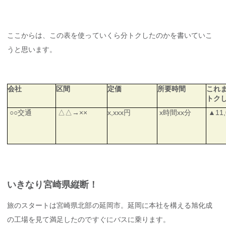
ここからは、この表を使っていくら分トクしたのかを書いていこ
うと思います。
会社
区間
定価
所要時間
これ
トク
○○交通
△△→××
x,xxx円
x時間xx分
▲11,
いきなり宮崎県縦断！
旅のスタートは宮崎県北部の延岡市。延岡に本社を構える旭化成
の工場を見て満足したのですぐにバスに乗ります。