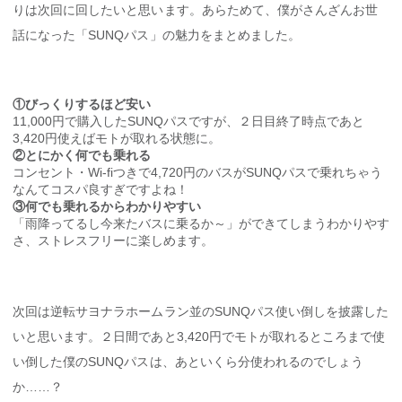
りは次回に回したいと思います。あらためて、僕がさんざんお世
話になった「SUNQパス」の魅力をまとめました。
①びっくりするほど安い
11,000円で購入したSUNQパスですが、２日目終了時点であと
3,420円使えばモトが取れる状態に。
②とにかく何でも乗れる
コンセント・Wi-fiつきで4,720円のバスがSUNQパスで乗れちゃう
なんてコスパ良すぎですよね！
③何でも乗れるからわかりやすい
「雨降ってるし今来たバスに乗るか～」ができてしまうわかりやす
さ、ストレスフリーに楽しめます。
次回は逆転サヨナラホームラン並のSUNQパス使い倒しを披露した
いと思います。２日間であと3,420円でモトが取れるところまで使
い倒した僕のSUNQパスは、あといくら分使われるのでしょう
か……？