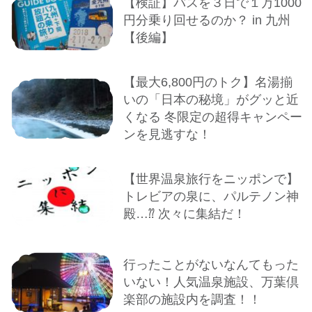
【検証】バスを３日で１万1000
円分乗り回せるのか？ in 九州
【後編】
【最大6,800円のトク】名湯揃
いの「日本の秘境」がグッと近
くなる 冬限定の超得キャンペー
ンを見逃すな！
【世界温泉旅行をニッポンで】
トレビアの泉に、パルテノン神
殿…⁇ 次々に集結だ！
行ったことがないなんてもった
いない！人気温泉施設、万葉倶
楽部の施設内を調査！！