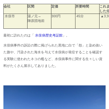
会社
区間
定価
所要時間
これ
した
水俣市
湯ノ元→
300円
45分
▲3,9
陣原団地前
最初に訪れたのは「
水俣病歴史考証館
」。
水俣病事件の訴訟の際に掲げられた黒地に白で「怨」と染め抜い
た旗や、汚染された海水を与えて水俣病が発症することを確認す
る実験に使われたネコの檻など、水俣病事件に関する生々しい資
料がたくさん展示してありました。