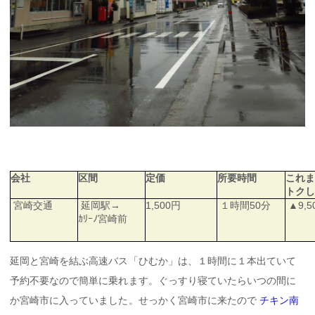
会社
区間
定価
所要時間
これま
トクし
宮崎交通
延岡駅→
1,500円
１時間50分
▲9,5
ｶﾘｰﾉ宮崎前
延岡と宮崎を結ぶ高速バス「ひむか」は、１時間に１本出ていて
予約不要なので簡単に乗れます。ぐっすり寝ていたらいつの間に
か宮崎市に入っていました。せっかく宮崎市に来たので
チキン南