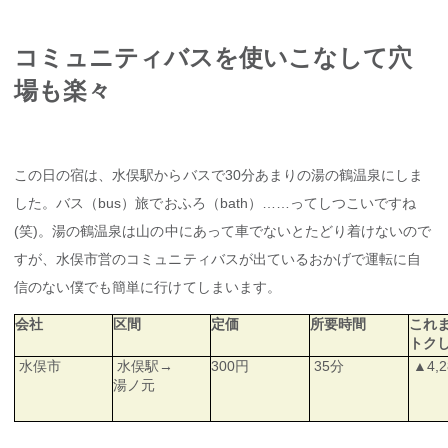
コミュニティバスを使いこなして穴
場も楽々
この日の宿は、水俣駅からバスで30分あまりの湯の鶴温泉にしま
した。バス（bus）旅でおふろ（bath）……ってしつこいですね
(笑)。湯の鶴温泉は山の中にあって車でないとたどり着けないので
すが、水俣市営のコミュニティバスが出ているおかげで運転に自
信のない僕でも簡単に行けてしまいます。
会社
区間
定価
所要時間
これ
トク
水俣市
水俣駅→
300円
35分
▲4,2
湯ノ元