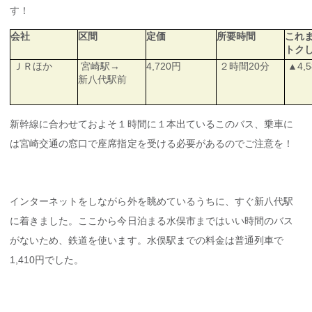
す！
会社
区間
定価
所要時間
これ
トク
ＪＲほか
宮崎駅→
4,720円
２時間20分
▲4,5
新八代駅前
新幹線に合わせておよそ１時間に１本出ているこのバス、乗車に
は宮崎交通の窓口で座席指定を受ける必要があるのでご注意を！
インターネットをしながら外を眺めているうちに、すぐ新八代駅
に着きました。ここから今日泊まる水俣市まではいい時間のバス
がないため、鉄道を使います。水俣駅までの料金は普通列車で
1,410円でした。