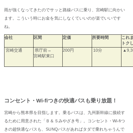
雨が強くなってきたのでサッと路線バスに乗り、宮崎駅に向かい
ます。こういう時にお金を気にしなくていいのが楽でいいです
ね。
会社
区間
定価
所要時間
これ
トク
宮崎交通
県庁前→
200円
10分
▲9,3
宮崎駅東口
コンセント・Wi-fiつきの快適バスも乗り放題！
宮崎から熊本県を目指します。乗るバスは、九州新幹線に接続す
るために用意された「Ｂ＆Ｓみやざき号」。コンセント・Wi-fiつ
きの超快適なバスも、SUNQパスがあればタダで乗れちゃうんで