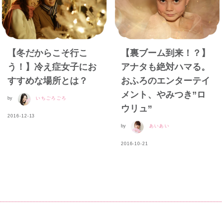
【冬だからこそ行こ
【裏ブーム到来！？】
う！】冷え症女子にお
アナタも絶対ハマる。
すすめな場所とは？
おふろのエンターテイ
メント、やみつき”ロ
by
いちごろごろ
ウリュ”
2016-12-13
by
あいあい
2016-10-21