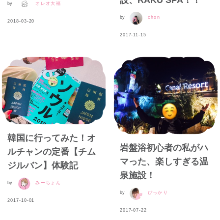
by
オレオ大福
by
chon
2018-03-20
2017-11-15
韓国に行ってみた！オ
岩盤浴初心者の私がハ
ルチャンの定番【チム
マった、楽しすぎる温
ジルバン】体験記
泉施設！
by
みーちょん
by
ぴっかり
2017-10-01
2017-07-22