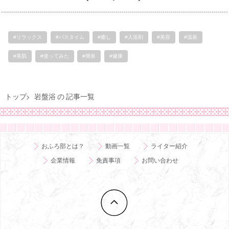
#リラックス
#バスタイム
#癒し
#入浴剤
#美容
#温泉
#美肌
#使ってみた
#簡単
#健康
トップ
岩盤浴 の 記事一覧
おふろ部とは？
動画一覧
ライター紹介
企業情報
免責事項
お問い合わせ