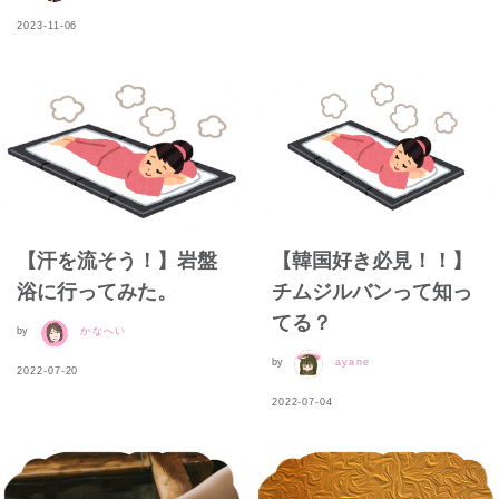
2023-11-06
【汗を流そう！】岩盤
【韓国好き必見！！】
浴に行ってみた。
チムジルバンって知っ
てる？
by
かなへい
by
ayane
2022-07-20
2022-07-04