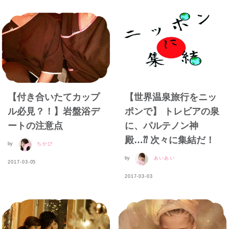
【付き合いたてカップ
【世界温泉旅行をニッ
ル必見？！】岩盤浴デ
ポンで】 トレビアの泉
ートの注意点
に、パルテノン神
殿…⁇ 次々に集結だ！
by
ちかぴ
by
あいあい
2017-03-05
2017-03-03