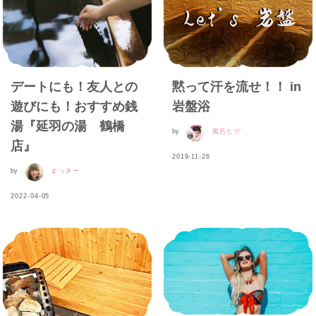
デートにも！友人との
黙って汗を流せ！！ in
遊びにも！おすすめ銭
岩盤浴
湯『延羽の湯 鶴橋
by
風呂ヒゲ
店』
2019-11-26
by
まっきー
2022-04-05