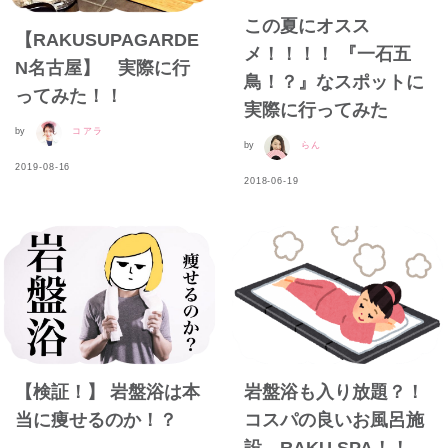
この夏にオスス
【RAKUSUPAGARDE
メ！！！！ 『一石五
N名古屋】 実際に行
鳥！？』なスポットに
ってみた！！
実際に行ってみた
by
コアラ
by
らん
2019-08-16
2018-06-19
【検証！】 岩盤浴は本
岩盤浴も入り放題？！
当に痩せるのか！？
コスパの良いお風呂施
設、RAKU SPA！！