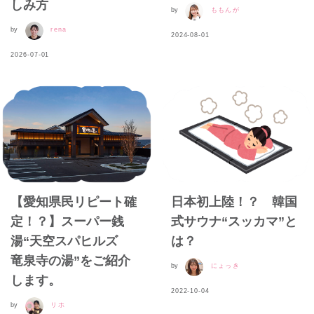
しみ方
by
ももんが
by
rena
2024-08-01
2026-07-01
【愛知県民リピート確
日本初上陸！？ 韓国
定！？】スーパー銭
式サウナ“スッカマ”と
湯“天空スパヒルズ
は？
竜泉寺の湯”をご紹介
by
にょっき
します。
2022-10-04
by
リホ