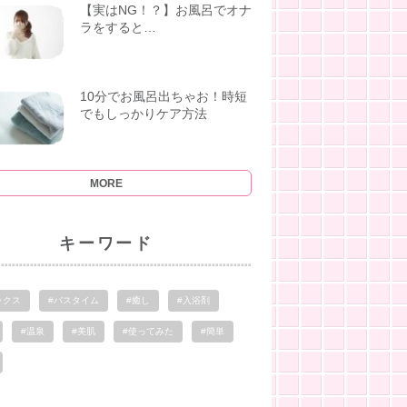
【実はNG！？】お風呂でオナ
ラをすると…
10分でお風呂出ちゃお！時短
でもしっかりケア方法
MORE
キーワード
ックス
#バスタイム
#癒し
#入浴剤
#温泉
#美肌
#使ってみた
#簡単