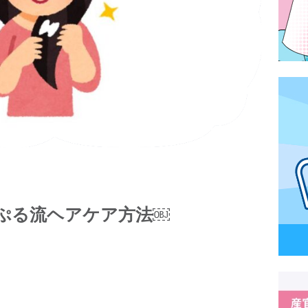
ぷる流ヘアケア方法￼