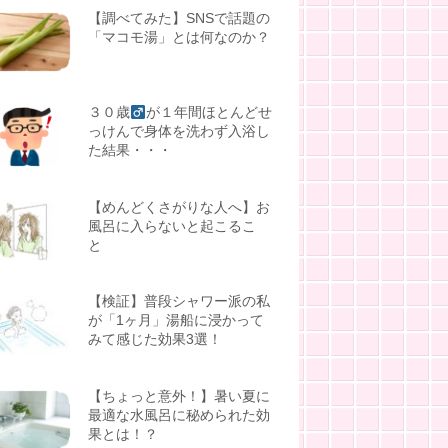
【調べてみた】SNSで話題の
「マコモ湯」とは何なのか？
３０歳
が１年間ほとんどせ
っけんで身体を洗わず入浴し
た結果・・・
【めんどくさがりな人へ】お
風呂に入らないと起こるこ
と
【検証】普段シャワー派の私
が「1ヶ月」湯船に浸かって
みて感じた効果3選！
【ちょっと意外！】暑い夏に
最適な水風呂に秘められた効
果とは！？