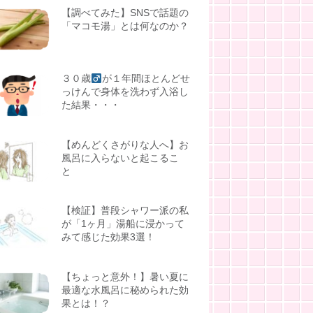
【調べてみた】SNSで話題の
「マコモ湯」とは何なのか？
３０歳
が１年間ほとんどせ
っけんで身体を洗わず入浴し
た結果・・・
【めんどくさがりな人へ】お
風呂に入らないと起こるこ
と
【検証】普段シャワー派の私
が「1ヶ月」湯船に浸かって
みて感じた効果3選！
【ちょっと意外！】暑い夏に
最適な水風呂に秘められた効
果とは！？