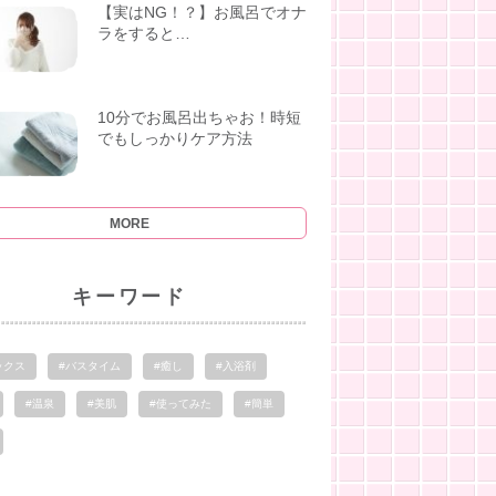
【実はNG！？】お風呂でオナ
ラをすると…
10分でお風呂出ちゃお！時短
でもしっかりケア方法
MORE
キーワード
ックス
#バスタイム
#癒し
#入浴剤
#温泉
#美肌
#使ってみた
#簡単