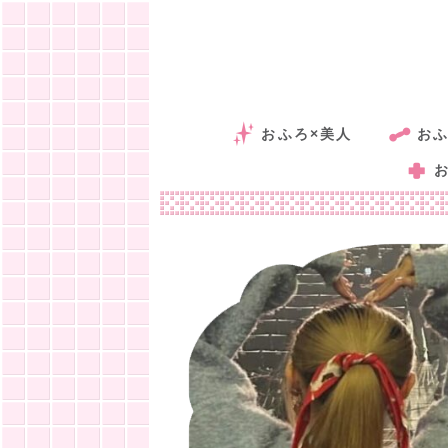
おふろ×美人
おふ