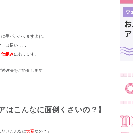
！
うに手がかかりますよね。
ヤーは長いし…
て
仕組み
にあります。
な対処法をご紹介します！
アはこんなに面倒くさいの？】
私だけこんなに
大変
なの？」