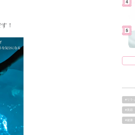
です！
#リラ
#美容
#健康