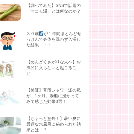
【調べてみた】SNSで話題の
「マコモ湯」とは何なのか？
３０歳
が１年間ほとんどせ
っけんで身体を洗わず入浴し
た結果・・・
【めんどくさがりな人へ】お
風呂に入らないと起こるこ
と
【検証】普段シャワー派の私
が「1ヶ月」湯船に浸かって
みて感じた効果3選！
【ちょっと意外！】暑い夏に
最適な水風呂に秘められた効
果とは！？