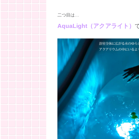
二つ目は…
AquaLight（アクアライト）