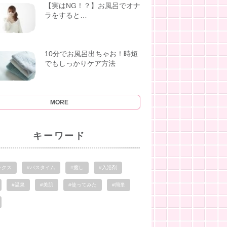
【実はNG！？】お風呂でオナ
ラをすると…
10分でお風呂出ちゃお！時短
でもしっかりケア方法
MORE
キーワード
ックス
#バスタイム
#癒し
#入浴剤
#温泉
#美肌
#使ってみた
#簡単