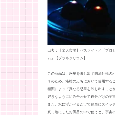
出典：【楽天市場】バスライト／「プロ
ム」【プラネタリウム】
この商品は、惑星を映し出す防滴仕様の
そのため、浴槽のふちにおいて使用する
種類によって異なる惑星を映し出すこと
好きなように組み合わせて自分だけの宇
また、水に浮かべるだけで簡単にスイッ
真っ暗にしたお風呂の中で使うと、宇宙