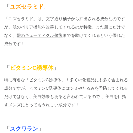
「
ユズセラミド
」
「ユズセラミド」は、文字通り柚子から抽出される成分なのです
が、
肌のバリア機能を改善
してくれるのが特徴。また肌にだけで
なく、
髪のキューティクル修復
までを助けてくれるという優れた
成分です！
「
ビタミンC誘導体
」
特に有名な「ビタミンC誘導体」！多くの化粧品にも多く含まれる
成分ですが、ビタミンC誘導体には
シミやたるみを予防
してくれる
だけではなく、美白効果もあると言われているので 、美白を目指
すメンズにとってもうれしい成分です！
「
スクワラン
」