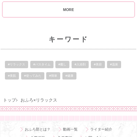
MORE
キーワード
#リラックス
#バスタイム
#癒し
#入浴剤
#美容
#温泉
#美肌
#使ってみた
#簡単
#健康
トップ
おふろ×リラックス
おふろ部とは？
動画一覧
ライター紹介