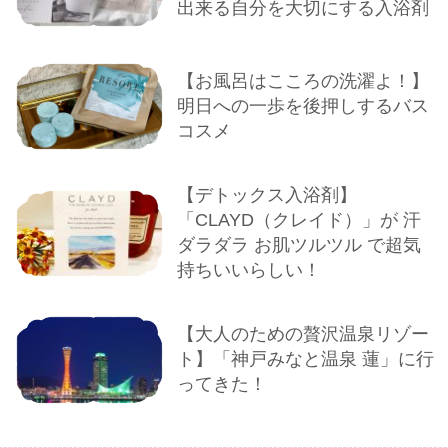
出来る自分を大切にする入浴剤
【お風呂はこころの洗濯よ！】
明日への一歩を後押しするバス
コスメ
【デトックス入浴剤】
「CLAYD（クレイド）」が 汗
ダラダラ お肌ツルツル で超気
持ちいいらしい！
【大人のための贅沢温泉リゾー
ト】「神戸みなと温泉 蓮」に行
ってきた！