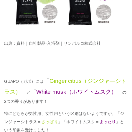
出典：資料｜自社製品-入浴剤｜サンパルコ株式会社
「
Ginger citrus（ジンジャ―シト
GUAPO（ガポ）には
ラス）
」
「
White musk（ホワイトムスク）
」
と
の
2つの香りがあります！
特にどちらが男性用、女性用という区別はないようですが、「ジ
ンジャーシトラス＝
さっぱり
」「ホワイトムスク＝
まったり
」と
いう印象を受けました！