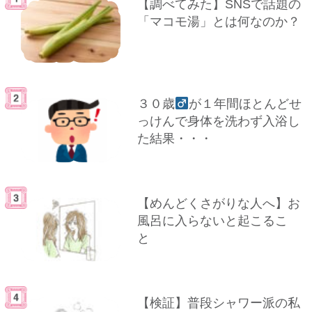
【調べてみた】SNSで話題の
「マコモ湯」とは何なのか？
３０歳
が１年間ほとんどせ
っけんで身体を洗わず入浴し
た結果・・・
【めんどくさがりな人へ】お
風呂に入らないと起こるこ
と
【検証】普段シャワー派の私