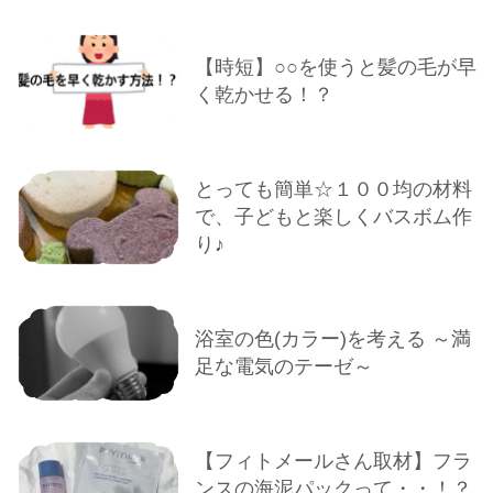
【時短】○○を使うと髪の毛が早
く乾かせる！？
とっても簡単☆１００均の材料
で、子どもと楽しくバスボム作
り♪
浴室の色(カラー)を考える ～満
足な電気のテーゼ～
【フィトメールさん取材】フラ
ンスの海泥パックって・・！？