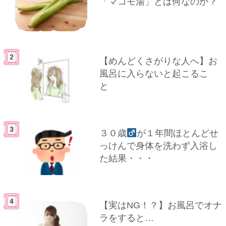
「マコモ湯」とは何なのか？
【めんどくさがりな人へ】お
風呂に入らないと起こるこ
と
３０歳
が１年間ほとんどせ
っけんで身体を洗わず入浴し
た結果・・・
【実はNG！？】お風呂でオナ
ラをすると…