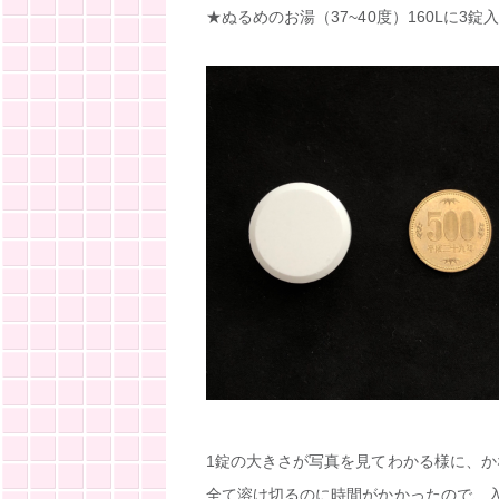
★ぬるめのお湯（37~40度）160Lに3錠
1錠の大きさが写真を見てわかる様に、か
全て溶け切るのに時間がかかったので、入