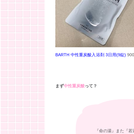
BARTH 中性重炭酸入浴剤 3日用(9錠)
90
まず
中性重炭酸
って？
『命の湯』また『若