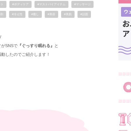
ント
#ボディケア
#マストバイアイテム
#マッサージ
浴剤
#冷え性
#癒し
#美容
#美肌
#話題
/
がSNSで
『ぐっすり眠れる』
と
感動したのでご紹介します！