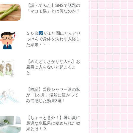
【調べてみた】SNSで話題の
「マコモ湯」とは何なのか？
３０歳
が１年間ほとんどせ
っけんで身体を洗わず入浴し
た結果・・・
【めんどくさがりな人へ】お
風呂に入らないと起こるこ
と
【検証】普段シャワー派の私
が「1ヶ月」湯船に浸かって
みて感じた効果3選！
【ちょっと意外！】暑い夏に
最適な水風呂に秘められた効
果とは！？