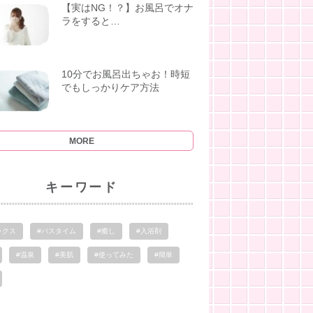
【実はNG！？】お風呂でオナ
ラをすると…
10分でお風呂出ちゃお！時短
でもしっかりケア方法
MORE
キーワード
ックス
#バスタイム
#癒し
#入浴剤
#温泉
#美肌
#使ってみた
#簡単