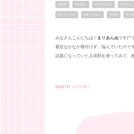
#SNS
#お風呂
#バスタイム
#プレゼ
#リラックス
#使ってみた
#保湿
#入
みなさんこんにちは！
まりあんぬ
です(^^)
最近なかなか寝付けず、悩んでいたのです
話題になっていた入浴剤を使ってみて、
BARTH（バース）