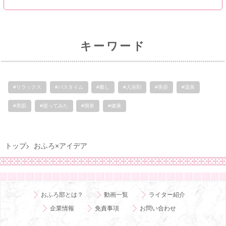
キーワード
#リラックス
#バスタイム
#癒し
#入浴剤
#美容
#温泉
#美肌
#使ってみた
#簡単
#健康
トップ
おふろ×アイデア
おふろ部とは？
動画一覧
ライター紹介
企業情報
免責事項
お問い合わせ