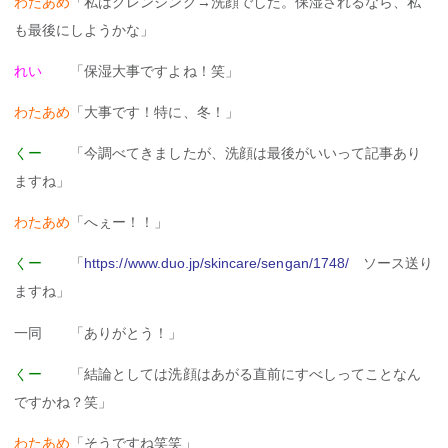
わたあめ
「私はクレンジング→洗顔でした。保湿されるなら、私
も最後にしようかな」
れい
「保湿大事ですよね！笑」
わたあめ
「大事です！特に、冬！」
くー
「今調べてきましたが、洗顔は最後がいいって記事あり
ますね」
わたあめ
「へぇー！！」
くー
「
https://www.duo.jp/skincare/sengan/1748/
ソース送り
ますね」
一同 「ありがとう！」
くー
「結論としては洗顔はあがる直前にすべしってことなん
ですかね？笑」
わたあめ
「そうですね笑笑」