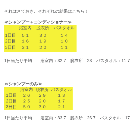
それはさておき、それぞれの結果はこちら！
≪シャンプー＋コンディショナー≫
浴室内
脱衣所
バスタオル
1日目
５１
３０
１４
2日目
１６
１９
１０
3日目
３１
２０
１１
1日当たり平均 浴室内：32.7 脱衣所：23 バスタオル：11.7
≪シャンプーのみ≫
浴室内
脱衣所
バスタオル
1日目
２６
２９
１３
2日目
２５
２０
１７
3日目
５０
３０
２１
1日当たり平均 浴室内：33.7 脱衣所：26.7 バスタオル：17