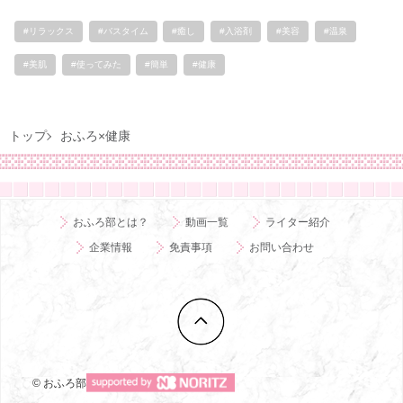
#リラックス
#バスタイム
#癒し
#入浴剤
#美容
#温泉
#美肌
#使ってみた
#簡単
#健康
トップ
おふろ×健康
おふろ部とは？
動画一覧
ライター紹介
企業情報
免責事項
お問い合わせ
© おふろ部