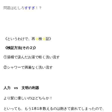
問題はむしろ
すすぎ
！？
《というわけで、再
☆
検
☆
証》
《検証方法
(
その２
)
》
①湯桶で汲んだお湯で軽く洗い流す
②シャワーで満遍なく洗い流す
人力
vs
文明の利器
より髪に優しいのはどちらか！
といっても、もう
1
本
1
本数えるのは飽きて疲れてしまったので、