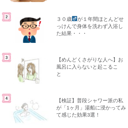
３０歳
が１年間ほとんどせ
っけんで身体を洗わず入浴し
た結果・・・
【めんどくさがりな人へ】お
風呂に入らないと起こるこ
と
【検証】普段シャワー派の私
が「1ヶ月」湯船に浸かってみ
て感じた効果3選！