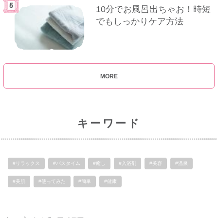
10分でお風呂出ちゃお！時短
でもしっかりケア方法
MORE
キーワード
#リラックス
#バスタイム
#癒し
#入浴剤
#美容
#温泉
#美肌
#使ってみた
#簡単
#健康