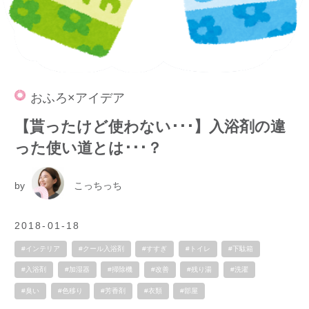
おふろ×アイデア
【貰ったけど使わない･･･】入浴剤の違
った使い道とは･･･？
by
こっちっち
2018-01-18
#インテリア
#クール入浴剤
#すすぎ
#トイレ
#下駄箱
#入浴剤
#加湿器
#掃除機
#改善
#残り湯
#洗濯
#臭い
#色移り
#芳香剤
#衣類
#部屋