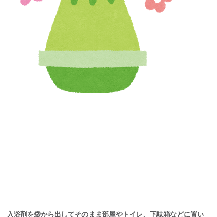
入浴剤を袋から出してそのまま部屋やトイレ、下駄箱などに置い