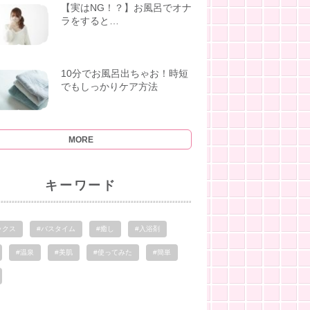
【実はNG！？】お風呂でオナ
ラをすると…
10分でお風呂出ちゃお！時短
でもしっかりケア方法
MORE
キーワード
ックス
#バスタイム
#癒し
#入浴剤
#温泉
#美肌
#使ってみた
#簡単