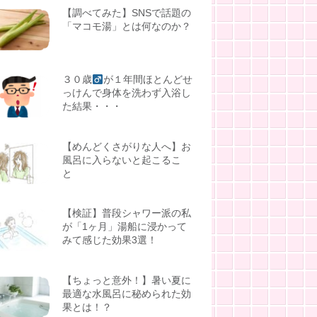
【調べてみた】SNSで話題の
「マコモ湯」とは何なのか？
３０歳
が１年間ほとんどせ
っけんで身体を洗わず入浴し
た結果・・・
【めんどくさがりな人へ】お
風呂に入らないと起こるこ
と
【検証】普段シャワー派の私
が「1ヶ月」湯船に浸かって
みて感じた効果3選！
【ちょっと意外！】暑い夏に
最適な水風呂に秘められた効
果とは！？