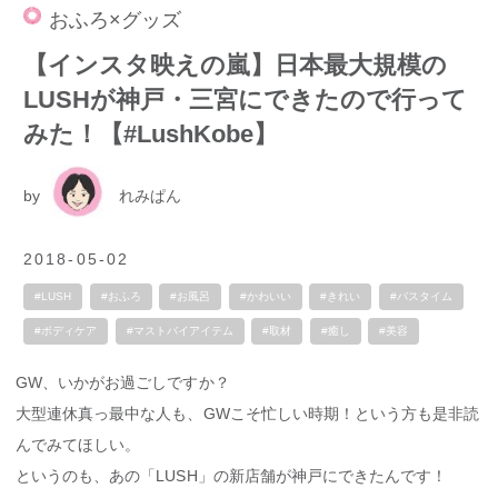
おふろ×グッズ
【インスタ映えの嵐】日本最大規模の
LUSHが神戸・三宮にできたので行って
みた！【#LushKobe】
by
れみぱん
2018-05-02
#LUSH
#おふろ
#お風呂
#かわいい
#きれい
#バスタイム
#ボディケア
#マストバイアイテム
#取材
#癒し
#美容
GW、いかがお過ごしですか？
大型連休真っ最中な人も、GWこそ忙しい時期！という方も是非読
んでみてほしい。
というのも、あの「LUSH」の新店舗が神戸にできたんです！