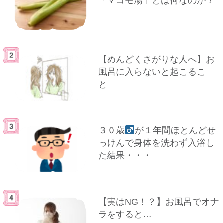
「マコモ湯」とは何なのか？
【めんどくさがりな人へ】お
風呂に入らないと起こるこ
と
３０歳
が１年間ほとんどせ
っけんで身体を洗わず入浴し
た結果・・・
【実はNG！？】お風呂でオナ
ラをすると…