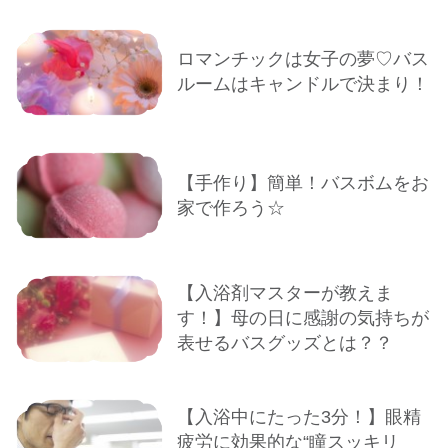
ロマンチックは女子の夢♡バス
ルームはキャンドルで決まり！
【手作り】簡単！バスボムをお
家で作ろう☆
【入浴剤マスターが教えま
す！】母の日に感謝の気持ちが
表せるバスグッズとは？？
【入浴中にたった3分！】眼精
疲労に効果的な“瞳スッキリ