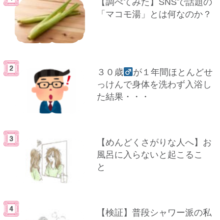
【調べてみた】SNSで話題の
「マコモ湯」とは何なのか？
３０歳
が１年間ほとんどせ
っけんで身体を洗わず入浴し
た結果・・・
【めんどくさがりな人へ】お
風呂に入らないと起こるこ
と
【検証】普段シャワー派の私