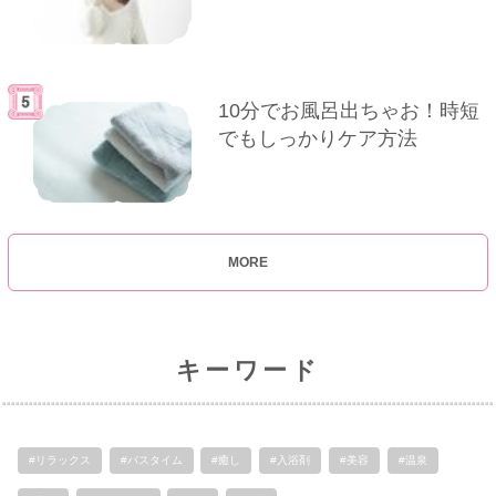
10分でお風呂出ちゃお！時短
でもしっかりケア方法
MORE
キーワード
#リラックス
#バスタイム
#癒し
#入浴剤
#美容
#温泉