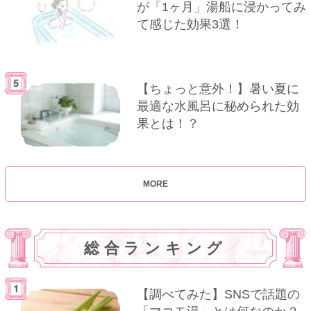
が「1ヶ月」湯船に浸かってみ
て感じた効果3選！
【ちょっと意外！】暑い夏に
最適な水風呂に秘められた効
果とは！？
MORE
総合ランキング
【調べてみた】SNSで話題の