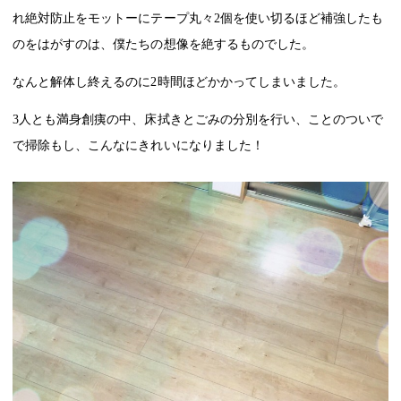
れ絶対防止をモットーにテープ丸々
2
個を使い切るほど補強したも
のをはがすのは、僕たちの想像を絶するものでした。
なんと解体し終えるのに
2
時間ほどかかってしまいました。
3
人とも満身創痍の中、床拭きとごみの分別を行い、ことのついで
で掃除もし、こんなにきれいになりました！