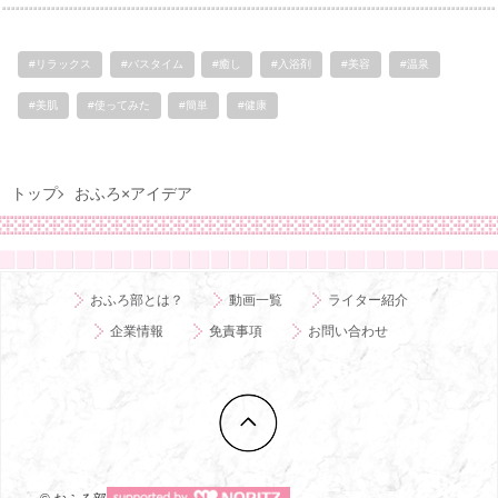
#リラックス
#バスタイム
#癒し
#入浴剤
#美容
#温泉
#美肌
#使ってみた
#簡単
#健康
トップ
おふろ×アイデア
おふろ部とは？
動画一覧
ライター紹介
企業情報
免責事項
お問い合わせ