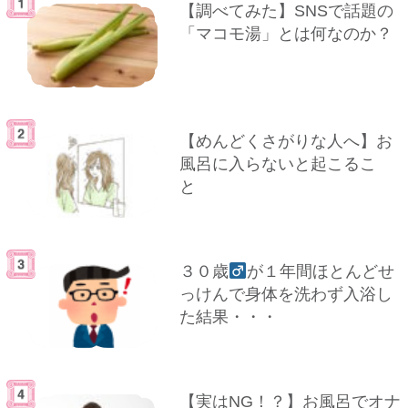
【調べてみた】SNSで話題の
「マコモ湯」とは何なのか？
【めんどくさがりな人へ】お
風呂に入らないと起こるこ
と
３０歳
が１年間ほとんどせ
っけんで身体を洗わず入浴し
た結果・・・
【実はNG！？】お風呂でオナ