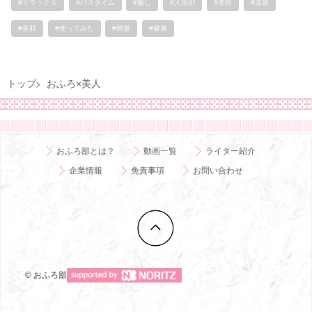
#リラックス
#バスタイム
#癒し
#入浴剤
#美容
#温泉
#美肌
#使ってみた
#簡単
#健康
トップ
おふろ×美人
おふろ部とは？
動画一覧
ライター紹介
企業情報
免責事項
お問い合わせ
© おふろ部