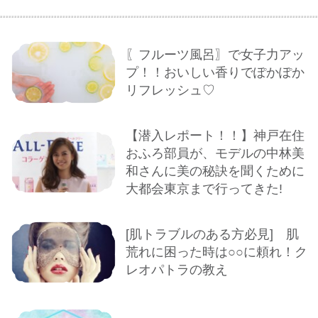
〖フルーツ風呂〗で女子力アッ
プ！！おいしい香りでぽかぽか
リフレッシュ♡
【潜入レポート！！】神戸在住
おふろ部員が、モデルの中林美
和さんに美の秘訣を聞くために
大都会東京まで行ってきた!
[肌トラブルのある方必見] 肌
荒れに困った時は○○に頼れ！ク
レオパトラの教え