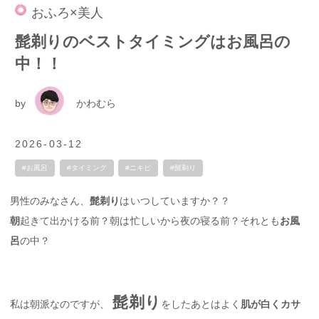
おふろ×美人
髭剃りのベストタイミングはお風呂の
中！！
by
かわむら
2026-03-12
#お風呂
#タイミング
#ニキビ
#髭剃り
男性のみなさん、
髭剃り
はいつしていますか？？
朝
起きて出かける前？朝は忙しいから夜の寝る前？それとも
お風
呂
の中？
髭剃り
私は朝派なのですが、
をしたあとはよく
肌が白くカサ