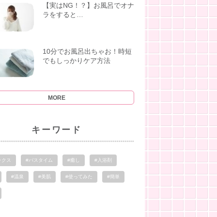
【実はNG！？】お風呂でオナ
ラをすると…
10分でお風呂出ちゃお！時短
でもしっかりケア方法
MORE
キーワード
ックス
#バスタイム
#癒し
#入浴剤
#温泉
#美肌
#使ってみた
#簡単