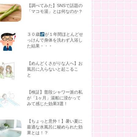
【調べてみた】SNSで話題の
「マコモ湯」とは何なのか？
３０歳
が１年間ほとんどせ
っけんで身体を洗わず入浴し
た結果・・・
【めんどくさがりな人へ】お
風呂に入らないと起こるこ
と
【検証】普段シャワー派の私
が「1ヶ月」湯船に浸かって
みて感じた効果3選！
【ちょっと意外！】暑い夏に
最適な水風呂に秘められた効
果とは！？