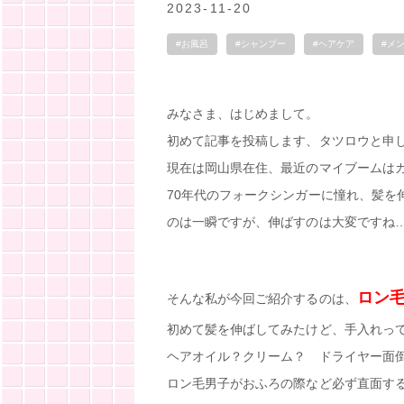
2023-11-20
#お風呂
#シャンプー
#ヘアケア
#メ
みなさま、はじめまして。
初めて記事を投稿します、タツロウと申
現在は岡山県在住、最近のマイブームは
70年代のフォークシンガーに憧れ、髪を
のは一瞬ですが、伸ばすのは大変ですね
ロン
そんな私が今回ご紹介するのは、
初めて髪を伸ばしてみたけど、手入れっ
ヘアオイル？クリーム？ ドライヤー面
ロン毛男子がおふろの際など必ず直面す