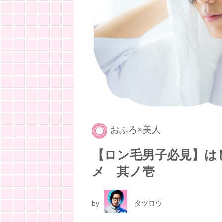
おふろ×美人
【ロン毛男子必見】は
メ 其ノ壱
by
タツロウ