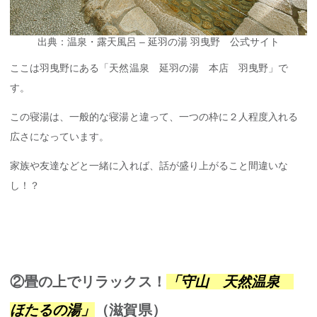
出典：温泉・露天風呂 – 延羽の湯 羽曳野 公式サイト
ここは羽曳野にある「天然温泉 延羽の湯 本店 羽曳野」で
す。
この寝湯は、一般的な寝湯と違って、一つの枠に２人程度入れる
広さになっています。
家族や友達などと一緒に入れば、話が盛り上がること間違いな
し！？
②畳の上でリラックス！
「守山 天然温泉
ほたるの湯」
（滋賀県）