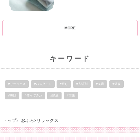
MORE
キーワード
#リラックス
#バスタイム
#癒し
#入浴剤
#美容
#温泉
#美肌
#使ってみた
#簡単
#健康
トップ
おふろ×リラックス