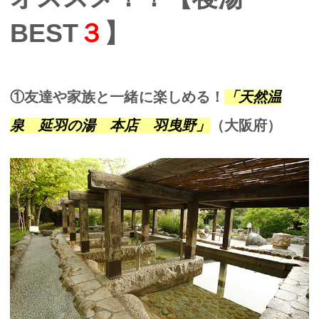
BEST
３
】
①友達や家族と一緒に楽しめる！
「天然温
泉 延羽の湯 本店 羽曳野」
（大阪府）