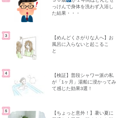
３０歳
が１年間ほとんどせ
っけんで身体を洗わず入浴し
た結果・・・
【めんどくさがりな人へ】お
風呂に入らないと起こるこ
と
【検証】普段シャワー派の私
が「1ヶ月」湯船に浸かってみ
て感じた効果3選！
【ちょっと意外！】暑い夏に