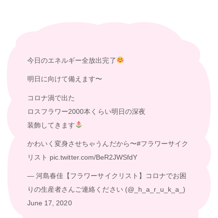
今日のエネルギー全放出完了
明日に向けて備えます〜
コロナ渦で出た
ロスフラワー2000本くらい明日の深夜
装飾してきます
かわいく変身させちゃうんだから〜
#フラワーサイク
リスト
pic.twitter.com/BeR2JWSfdY
— 河島春佳【フラワーサイクリスト】コロナでお困
りの生産者さんご連絡ください (@_h_a_r_u_k_a_)
June 17, 2020