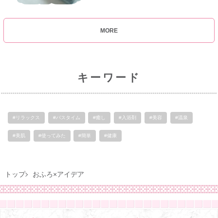
MORE
キーワード
#リラックス
#バスタイム
#癒し
#入浴剤
#美容
#温泉
#美肌
#使ってみた
#簡単
#健康
トップ
おふろ×アイデア