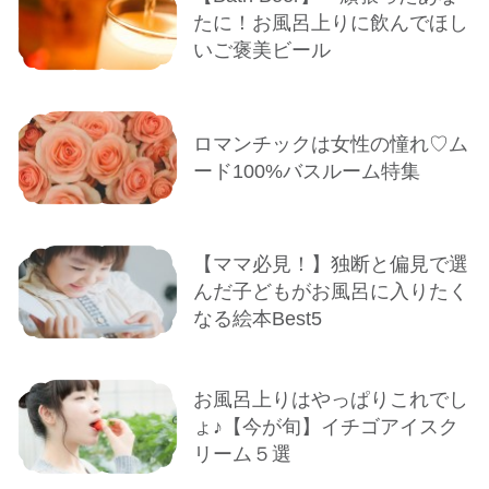
たに！お風呂上りに飲んでほし
いご褒美ビール
ロマンチックは女性の憧れ♡ム
ード100%バスルーム特集
【ママ必見！】独断と偏見で選
んだ子どもがお風呂に入りたく
なる絵本Best5
お風呂上りはやっぱりこれでし
ょ♪【今が旬】イチゴアイスク
リーム５選