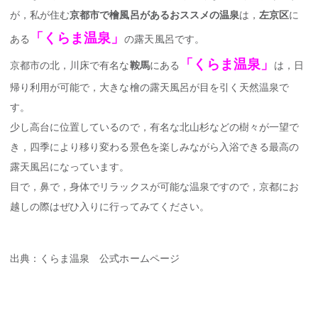
が，私が住む
京都市で檜風呂があるおススメの温泉
は，
左京区
に
「くらま温泉」
ある
の露天風呂です。
「
くらま温泉
」
京都市の北，川床で有名な
鞍馬
にある
は，日
帰り利用が可能で，大きな檜の露天風呂が目を引く天然温泉で
す。
少し高台に位置しているので，有名な北山杉などの樹々が一望で
き，四季により移り変わる景色を楽しみながら入浴できる最高の
露天風呂になっています。
目で，鼻で，身体でリラックスが可能な温泉ですので，京都にお
越しの際はぜひ入りに行ってみてください。
出典：くらま温泉 公式ホームページ