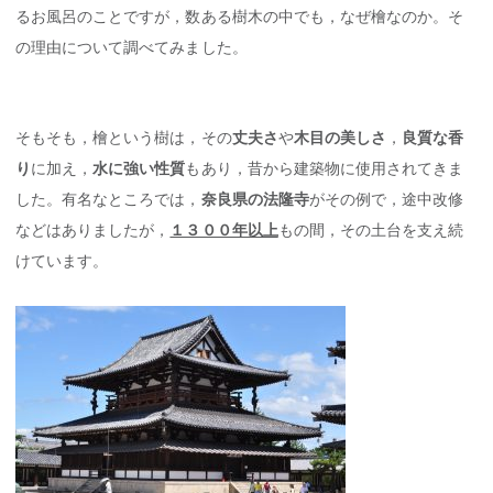
るお風呂のことですが，数ある樹木の中でも，なぜ檜なのか。そ
の理由について調べてみました。
そもそも，檜という樹は，その
丈夫さ
や
木目の美しさ
，
良質な香
り
に加え，
水に強い性質
もあり，昔から建築物に使用されてきま
した。有名なところでは，
奈良県の法隆寺
がその例で，途中改修
などはありましたが，
１３００年以上
もの間，その土台を支え続
けています。