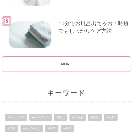
10分でお風呂出ちゃお！時短
でもしっかりケア方法
MORE
キーワード
#リラックス
#バスタイム
#癒し
#入浴剤
#美容
#温泉
#美肌
#使ってみた
#簡単
#健康