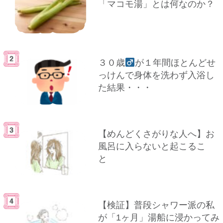
「マコモ湯」とは何なのか？
３０歳
が１年間ほとんどせ
っけんで身体を洗わず入浴し
た結果・・・
【めんどくさがりな人へ】お
風呂に入らないと起こるこ
と
【検証】普段シャワー派の私
が「1ヶ月」湯船に浸かってみ