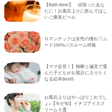
【Bath Beer】 頑張ったあな
たに！お風呂上りに飲んでほし
いご褒美ビール
ロマンチックは女性の憧れ♡ム
ード100%バスルーム特集
【ママ必見！】独断と偏見で選
んだ子どもがお風呂に入りたく
なる絵本Best5
お風呂上りはやっぱりこれでし
ょ♪【今が旬】イチゴアイスク
リーム５選