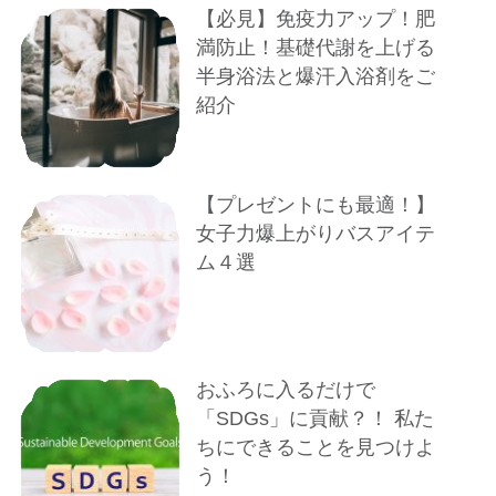
【必見】免疫力アップ！肥
満防止！基礎代謝を上げる
半身浴法と爆汗入浴剤をご
紹介
【プレゼントにも最適！】
女子力爆上がりバスアイテ
ム４選
おふろに入るだけで
「SDGs」に貢献？！ 私た
ちにできることを見つけよ
う！