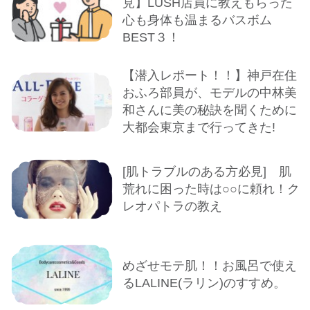
見】LUSH店員に教えもらった
心も身体も温まるバスボム
BEST３！
【潜入レポート！！】神戸在住
おふろ部員が、モデルの中林美
和さんに美の秘訣を聞くために
大都会東京まで行ってきた!
[肌トラブルのある方必見] 肌
荒れに困った時は○○に頼れ！ク
レオパトラの教え
めざせモテ肌！！お風呂で使え
るLALINE(ラリン)のすすめ。