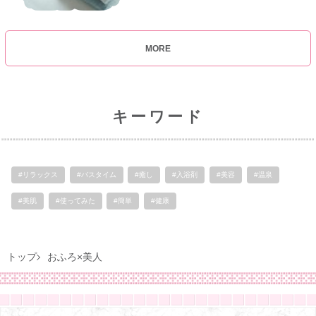
MORE
キーワード
#リラックス
#バスタイム
#癒し
#入浴剤
#美容
#温泉
#美肌
#使ってみた
#簡単
#健康
トップ
おふろ×美人