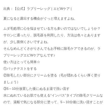
出典：【公式】ラブリーレッグ | エピWケア |
夏になると露出する機会がぐっと増えますよね。
ムダ毛処理に心を悩ませている方も多いのではないでしょうか？
サロンに通ったり、脱毛器を利用したり、方法は色々とあります
が、少し面倒くさいですよね。
そんなめんどくさがりさんでもお手軽に除毛ケアできるのが、ラ
ブリーレッグエピWケアなんです♪
使い方はとっても簡単☆
①パッチテストをする
②除毛したい部分にクリームを塗る（毛が隠れるくらい厚く塗り
ましょう）
③5～10分放置した後にぬるま湯で洗い流す
水にぬれているお肌でも使える“インバス”タイプの除毛クリームな
ので、湯船で気になる部分に塗って、5～10分後に洗い流すことが