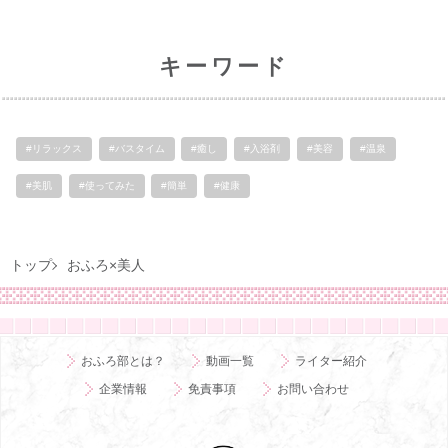
キーワード
#リラックス
#バスタイム
#癒し
#入浴剤
#美容
#温泉
#美肌
#使ってみた
#簡単
#健康
トップ
おふろ×美人
おふろ部とは？
動画一覧
ライター紹介
企業情報
免責事項
お問い合わせ