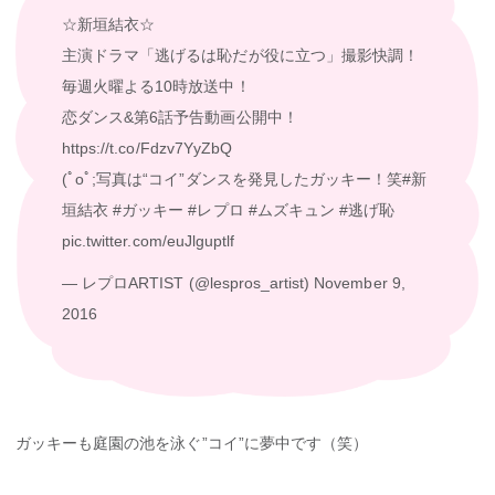
☆新垣結衣☆
主演ドラマ「逃げるは恥だが役に立つ」撮影快調！
毎週火曜よる10時放送中！
恋ダンス&第6話予告動画公開中！
https://t.co/Fdzv7YyZbQ
(ﾟoﾟ;写真は“コイ”ダンスを発見したガッキー！笑
#新
垣結衣
#ガッキー
#レプロ
#ムズキュン
#逃げ恥
pic.twitter.com/euJlguptlf
— レプロARTIST (@lespros_artist)
November 9,
2016
ガッキーも庭園の池を泳ぐ”コイ”に夢中です（笑）