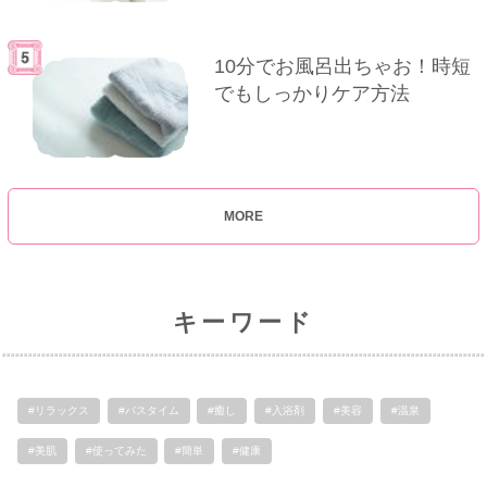
10分でお風呂出ちゃお！時短
でもしっかりケア方法
MORE
キーワード
#リラックス
#バスタイム
#癒し
#入浴剤
#美容
#温泉
#美肌
#使ってみた
#簡単
#健康