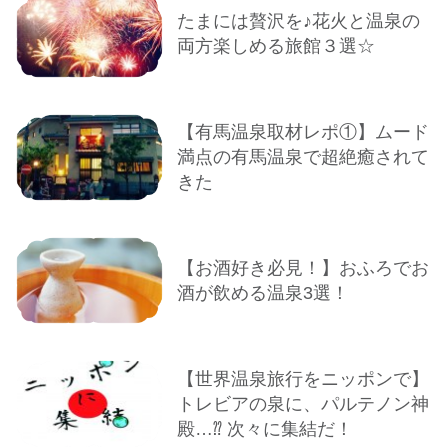
たまには贅沢を♪花火と温泉の
両方楽しめる旅館３選☆
【有馬温泉取材レポ①】ムード
満点の有馬温泉で超絶癒されて
きた
【お酒好き必見！】おふろでお
酒が飲める温泉3選！
【世界温泉旅行をニッポンで】
トレビアの泉に、パルテノン神
殿…⁇ 次々に集結だ！