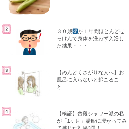
３０歳
が１年間ほとんどせ
っけんで身体を洗わず入浴し
た結果・・・
【めんどくさがりな人へ】お
風呂に入らないと起こるこ
と
【検証】普段シャワー派の私
が「1ヶ月」湯船に浸かってみ
て感じた効果3選！