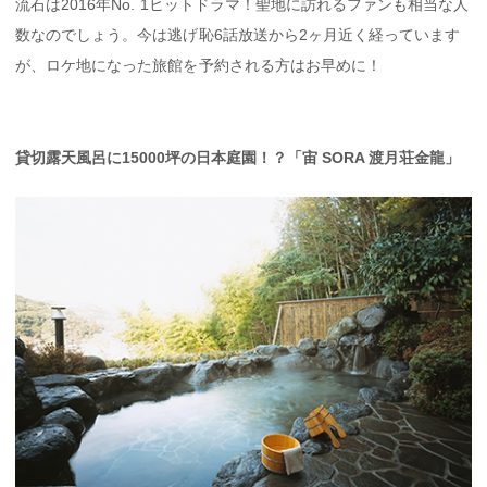
流石は2016年No. 1ヒットドラマ！聖地に訪れるファンも相当な人
数なのでしょう。今は逃げ恥6話放送から2ヶ月近く経っています
が、ロケ地になった旅館を予約される方はお早めに！
貸切露天風呂に15000坪の日本庭園！？「宙 SORA 渡月荘金龍」