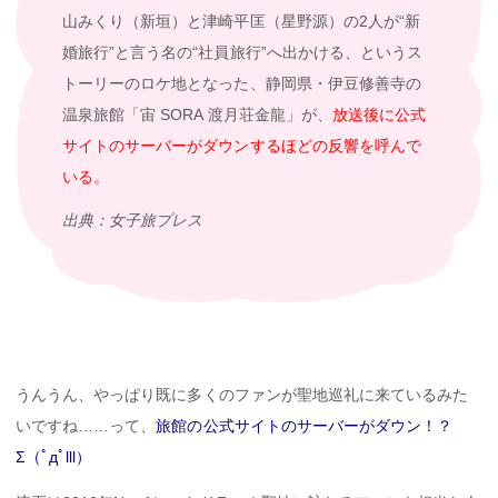
山みくり（新垣）と津崎平匡（星野源）の2人が“新
婚旅行”と言う名の“社員旅行”へ出かける、というス
トーリーのロケ地となった、静岡県・伊豆修善寺の
温泉旅館「宙 SORA 渡月荘金龍」が、
放送後に公式
サイトのサーバーがダウンするほどの反響を呼んで
いる。
出典：女子旅プレス
うんうん、やっぱり既に多くのファンが聖地巡礼に来ているみた
いですね……って、
旅館の公式サイトのサーバーがダウン！？
Σ（ﾟдﾟlll）