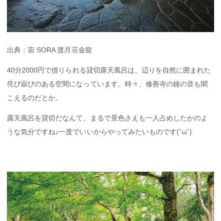
出典：宙 SORA 渡月荘金龍
40分2000円で借りられる貸切露天風呂は、辺りを自然に囲まれた
侘び寂びのある空間になっています。時々、修善寺の鐘の音も聞
こえるのだとか。
露天風呂を貸切だなんて、まるで景色さえも一人占めしたかのよ
うな気分ですね♪一度でいいからやってみたいものです(˘ω˘)