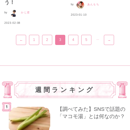
う！
by
あんもち
by
かじ君
2023-01-10
2023-02-08
...
←
1
2
3
4
5
→
週間ランキング
【調べてみた】SNSで話題の
「マコモ湯」とは何なのか？