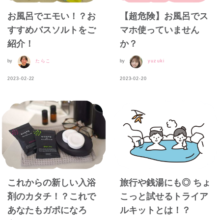
お風呂でエモい！？お
【超危険】お風呂でス
すすめバスソルトをご
マホ使っていません
紹介！
か？
by
たらこ
by
yuzuki
2023-02-22
2023-02-20
これからの新しい入浴
旅行や銭湯にも◎ ちょ
剤のカタチ！？これで
こっと試せるトライア
あなたもガポになろ
ルキットとは！？