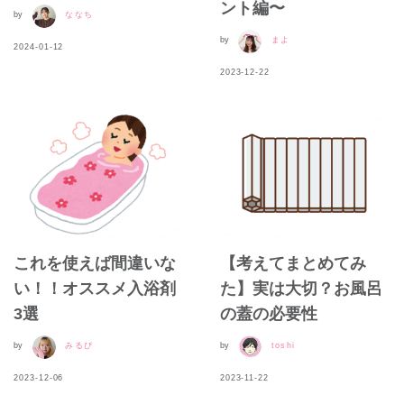
ント編〜
by
ななち
by
まよ
2024-01-12
2023-12-22
これを使えば間違いな
【考えてまとめてみ
い！！オススメ入浴剤
た】実は大切？お風呂
3選
の蓋の必要性
by
みるぴ
by
toshi
2023-12-06
2023-11-22