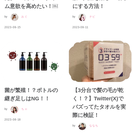
ム意欲を高めたい！￼
にする方法！
by
おぐ
by
ナビ
2023-09-15
2023-09-11
菌が繁殖！？ボトルの
【3分台で髪の毛が乾
継ぎ足しはNG！！
く！？】Twitter(X)で
バズってたタオルを実
by
ちゃ
際に検証！
2023-08-18
by
ななち