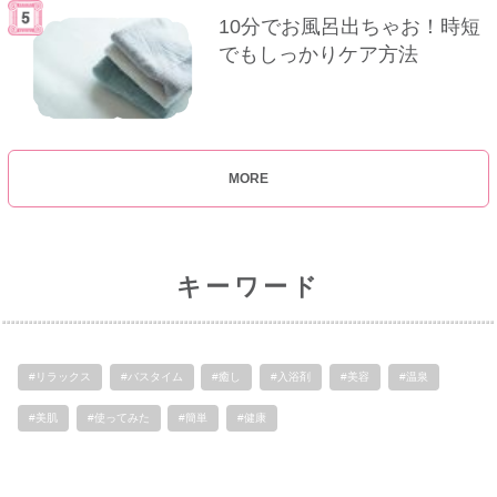
10分でお風呂出ちゃお！時短
でもしっかりケア方法
MORE
キーワード
#リラックス
#バスタイム
#癒し
#入浴剤
#美容
#温泉
#美肌
#使ってみた
#簡単
#健康