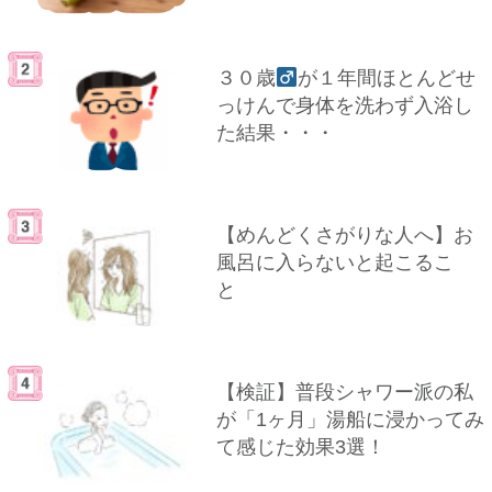
３０歳
が１年間ほとんどせ
っけんで身体を洗わず入浴し
た結果・・・
【めんどくさがりな人へ】お
風呂に入らないと起こるこ
と
【検証】普段シャワー派の私
が「1ヶ月」湯船に浸かってみ
て感じた効果3選！