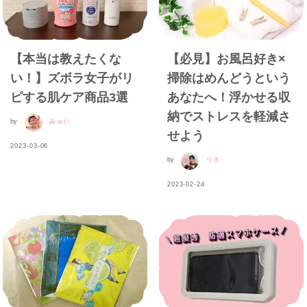
【本当は教えたくな
【必見】お風呂好き×
い！】ズボラ女子がリ
掃除はめんどうという
ピする肌ケア商品3選
あなたへ！浮かせる収
納でストレスを軽減さ
by
みゅい
せよう
2023-03-06
by
リホ
2023-02-24