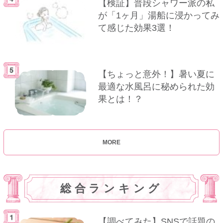
【検証】普段シャワー派の私
が「1ヶ月」湯船に浸かってみ
て感じた効果3選！
【ちょっと意外！】暑い夏に
最適な水風呂に秘められた効
果とは！？
MORE
総合ランキング
【調べてみた】SNSで話題の