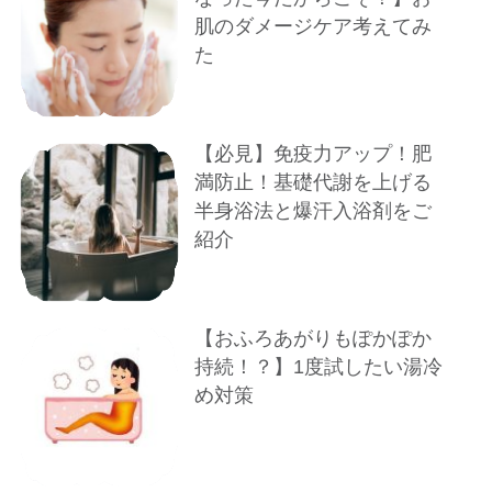
肌のダメージケア考えてみ
た
【必見】免疫力アップ！肥
満防止！基礎代謝を上げる
半身浴法と爆汗入浴剤をご
紹介
【おふろあがりもぽかぽか
持続！？】1度試したい湯冷
め対策