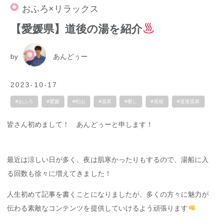
おふろ×リラックス
【愛媛県】道後の湯を紹介
by
あんどぅー
2023-10-17
#おふろ
#愛媛
#松山
#温泉
#癒し
#道後
#道後温泉
皆さん初めまして！ あんどぅーと申します！
最近は涼しい日が多く、夜は肌寒かったりもするので、湯船に入
る回数も徐々に増えてきました！
人生初めて記事を書くことになりましたが、多くの方々に魅力が
伝わる素敵なコンテンツを提供していけるよう頑張ります