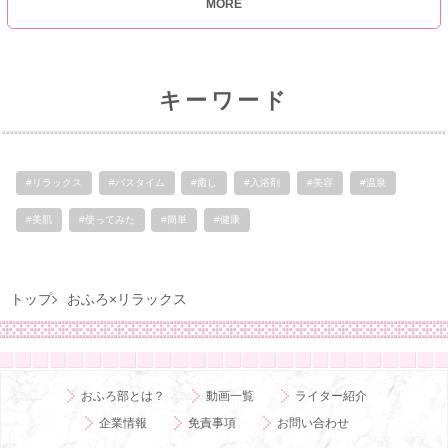
MORE
キーワード
#リラックス
#バスタイム
#癒し
#入浴剤
#美容
#温泉
#美肌
#使ってみた
#簡単
#健康
トップ
おふろ×リラックス
おふろ部とは？
動画一覧
ライター紹介
企業情報
免責事項
お問い合わせ