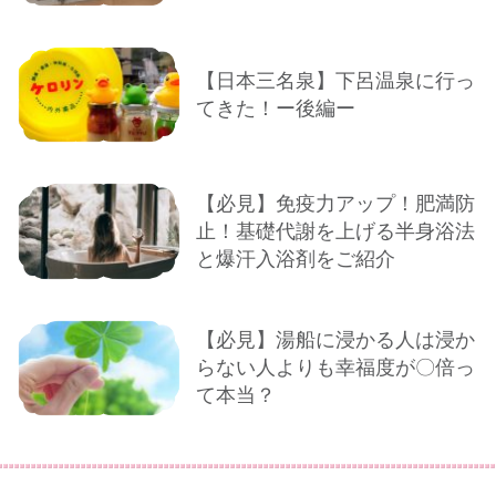
【日本三名泉】下呂温泉に行っ
てきた！ー後編ー
【必見】免疫力アップ！肥満防
止！基礎代謝を上げる半身浴法
と爆汗入浴剤をご紹介
【必見】湯船に浸かる人は浸か
らない人よりも幸福度が〇倍っ
て本当？