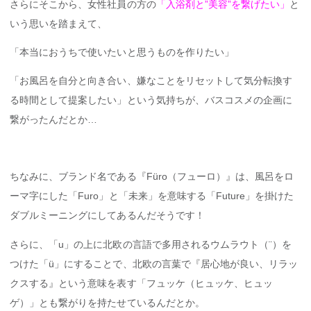
さらにそこから、女性社員の方の
「入浴剤と”美容”を繋げたい」
と
いう思いを踏まえて、
「本当におうちで使いたいと思うものを作りたい」
「お風呂を自分と向き合い、嫌なことをリセットして気分転換す
る時間として提案したい」という気持ちが、バスコスメの企画に
繋がったんだとか…
ちなみに、ブランド名である『Füro（フューロ）』は、風呂をロ
ーマ字にした「Furo」と「未来」を意味する「Future」を掛けた
ダブルミーニングにしてあるんだそうです！
さらに、「u」の上に北欧の言語で多用されるウムラウト（¨）を
つけた「ü」にすることで、北欧の言葉で『居心地が良い、リラッ
クスする』という意味を表す「フュッケ（ヒュッケ、ヒュッ
ゲ）」とも繋がりを持たせているんだとか。