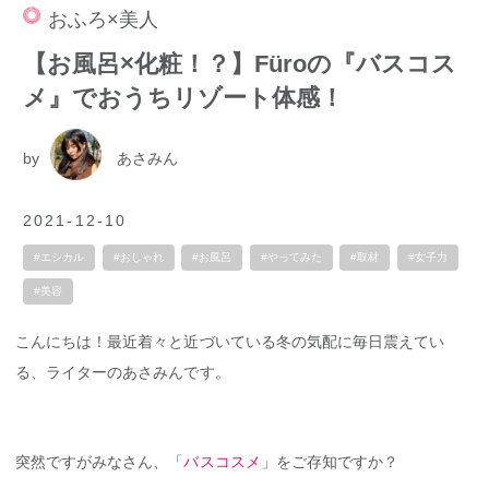
おふろ×美人
【お風呂×化粧！？】Füroの『バスコス
メ』でおうちリゾート体感！
by
あさみん
2021-12-10
#エシカル
#おしゃれ
#お風呂
#やってみた
#取材
#女子力
#美容
こんにちは！最近着々と近づいている冬の気配に毎日震えてい
る、ライターのあさみんです。
突然ですがみなさん、「
バスコスメ
」をご存知ですか？