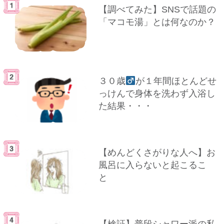
【調べてみた】SNSで話題の
「マコモ湯」とは何なのか？
３０歳
が１年間ほとんどせ
っけんで身体を洗わず入浴し
た結果・・・
【めんどくさがりな人へ】お
風呂に入らないと起こるこ
と
【検証】普段シャワー派の私