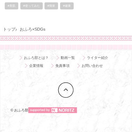
#美肌
#使ってみた
#簡単
#健康
トップ
おふろ×SDGs
おふろ部とは？
動画一覧
ライター紹介
企業情報
免責事項
お問い合わせ
© おふろ部