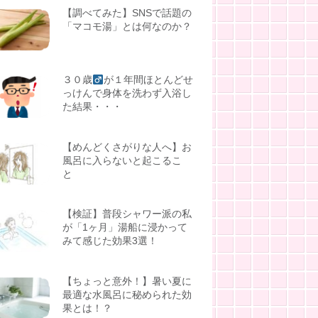
【調べてみた】SNSで話題の
「マコモ湯」とは何なのか？
３０歳
が１年間ほとんどせ
っけんで身体を洗わず入浴し
た結果・・・
【めんどくさがりな人へ】お
風呂に入らないと起こるこ
と
【検証】普段シャワー派の私
が「1ヶ月」湯船に浸かって
みて感じた効果3選！
【ちょっと意外！】暑い夏に
最適な水風呂に秘められた効
果とは！？