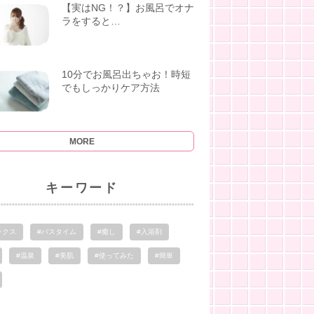
【実はNG！？】お風呂でオナ
ラをすると…
10分でお風呂出ちゃお！時短
でもしっかりケア方法
MORE
キーワード
ックス
#バスタイム
#癒し
#入浴剤
#温泉
#美肌
#使ってみた
#簡単