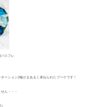
剤バスフレ
ーネーション2輪がまあるく束ねられたブーケです！
ません・・・
円）