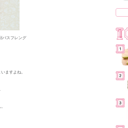
剤バスフレング
まいますよね。
…
ん。