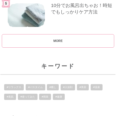
10分でお風呂出ちゃお！時短
でもしっかりケア方法
MORE
キーワード
#リラックス
#バスタイム
#癒し
#入浴剤
#美容
#温泉
#美肌
#使ってみた
#簡単
#健康