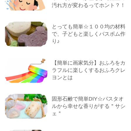
汚れ方が変わるってホント？！
とっても簡単☆１００均の材料
で、子どもと楽しくバスボム作
り♪
【簡単に画家気分】おふろをカ
ラフルに楽しくするおふろクレ
ヨンとは
固形石鹸で簡単DIY☆バスタオ
ルから幸せな香りがする＂サシ
ェ＂