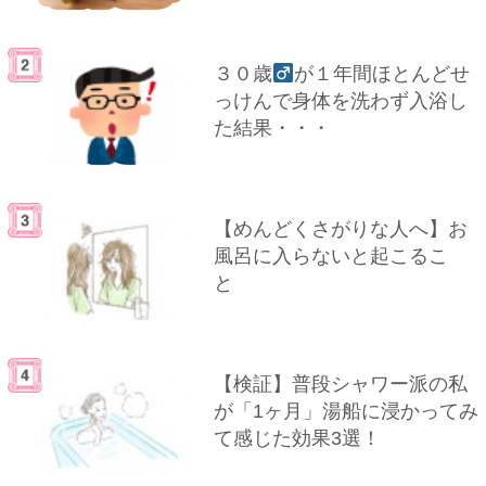
３０歳
が１年間ほとんどせ
っけんで身体を洗わず入浴し
た結果・・・
【めんどくさがりな人へ】お
風呂に入らないと起こるこ
と
【検証】普段シャワー派の私
が「1ヶ月」湯船に浸かってみ
て感じた効果3選！