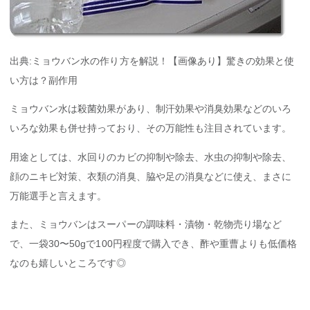
出典:ミョウバン水の作り方を解説！【画像あり】驚きの効果と使
い方は？副作用
ミョウバン水は殺菌効果があり、制汗効果や消臭効果などのいろ
いろな効果も併せ持っており、その万能性も注目されています。
用途としては、水回りのカビの抑制や除去、水虫の抑制や除去、
顔のニキビ対策、衣類の消臭、脇や足の消臭などに使え、まさに
万能選手と言えます。
また、ミョウバンはスーパーの調味料・漬物・乾物売り場など
で、一袋30〜50gで100円程度で購入でき、酢や重曹よりも低価格
なのも嬉しいところです◎