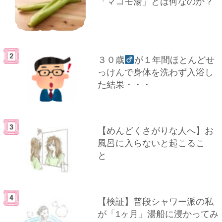
「マコモ湯」とは何なのか？
３０歳
が１年間ほとんどせ
っけんで身体を洗わず入浴し
た結果・・・
【めんどくさがりな人へ】お
風呂に入らないと起こるこ
と
【検証】普段シャワー派の私
が「1ヶ月」湯船に浸かってみ