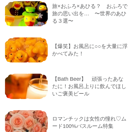
旅×おふろ×あひる？ おふろで
旅の思い出を… 〜世界のあひ
る３選〜
【爆笑】お風呂に○○を大量に浮
かべてみた！
【Bath Beer】 頑張ったあな
たに！お風呂上りに飲んでほし
いご褒美ビール
ロマンチックは女性の憧れ♡ム
ード100%バスルーム特集