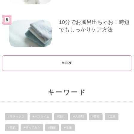
10分でお風呂出ちゃお！時短
でもしっかりケア方法
MORE
キーワード
#リラックス
#バスタイム
#癒し
#入浴剤
#美容
#温泉
#美肌
#使ってみた
#簡単
#健康