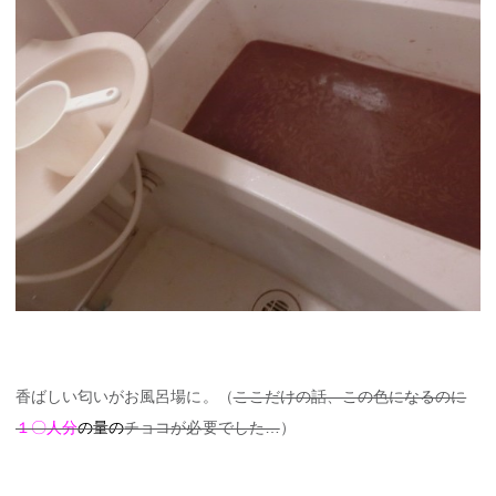
香ばしい匂いがお風呂場に。（
ここだけの話、この色になるのに
１〇人分
の量の
チョコが必要でした…
）