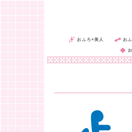
おふろ×美人
おふ