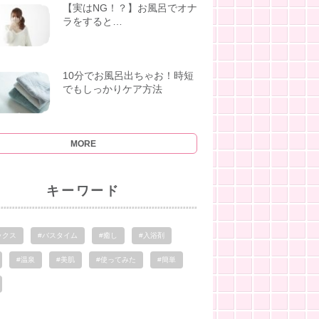
【実はNG！？】お風呂でオナ
ラをすると…
10分でお風呂出ちゃお！時短
でもしっかりケア方法
MORE
キーワード
ックス
#バスタイム
#癒し
#入浴剤
#温泉
#美肌
#使ってみた
#簡単