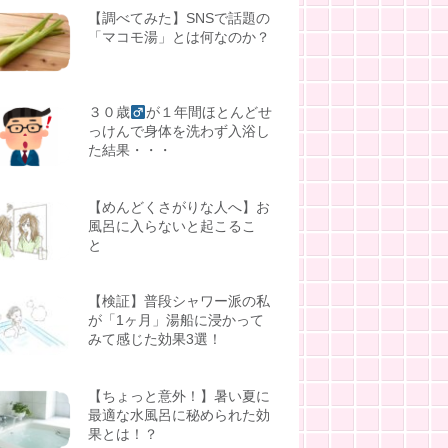
【調べてみた】SNSで話題の
「マコモ湯」とは何なのか？
３０歳
が１年間ほとんどせ
っけんで身体を洗わず入浴し
た結果・・・
【めんどくさがりな人へ】お
風呂に入らないと起こるこ
と
【検証】普段シャワー派の私
が「1ヶ月」湯船に浸かって
みて感じた効果3選！
【ちょっと意外！】暑い夏に
最適な水風呂に秘められた効
果とは！？