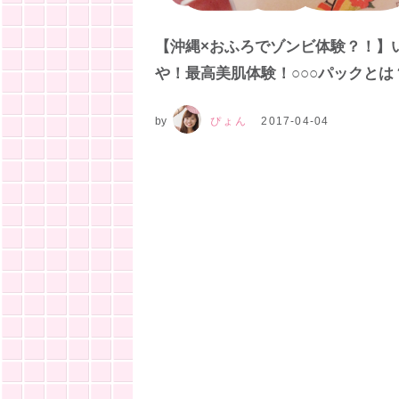
【沖縄×おふろでゾンビ体験？！】
や！最高美肌体験！○○○パックとは
by
ぴょん
2017-04-04