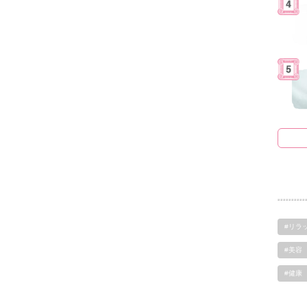
#リラ
#美容
#健康