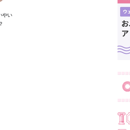
いやい
？