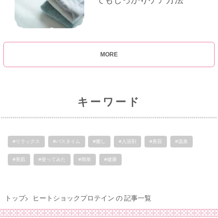
MORE
キーワード
#リラックス
#バスタイム
#癒し
#入浴剤
#美容
#温泉
#美肌
#使ってみた
#簡単
#健康
トップ
ヒートショックプロテイン の 記事一覧