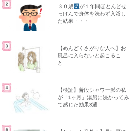
３０歳
が１年間ほとんどせ
っけんで身体を洗わず入浴し
た結果・・・
【めんどくさがりな人へ】お
風呂に入らないと起こるこ
と
【検証】普段シャワー派の私
が「1ヶ月」湯船に浸かってみ
て感じた効果3選！