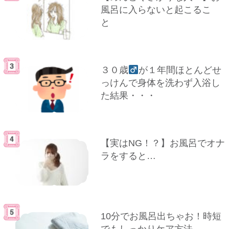
風呂に入らないと起こるこ
と
３０歳
が１年間ほとんどせ
っけんで身体を洗わず入浴し
た結果・・・
【実はNG！？】お風呂でオナ
ラをすると…
10分でお風呂出ちゃお！時短
でもしっかりケア方法