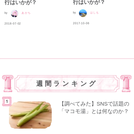
行はいかが？
行はいかが？
by
はしも
by
あかち
2017-10-06
2018-07-02
週間ランキング
【調べてみた】SNSで話題の
「マコモ湯」とは何なのか？