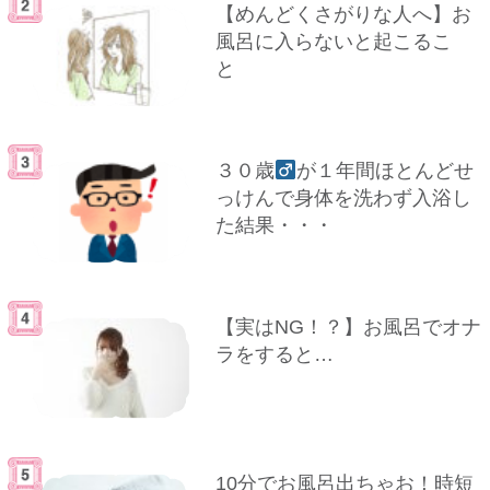
【めんどくさがりな人へ】お
風呂に入らないと起こるこ
と
３０歳
が１年間ほとんどせ
っけんで身体を洗わず入浴し
た結果・・・
【実はNG！？】お風呂でオナ
ラをすると…
10分でお風呂出ちゃお！時短