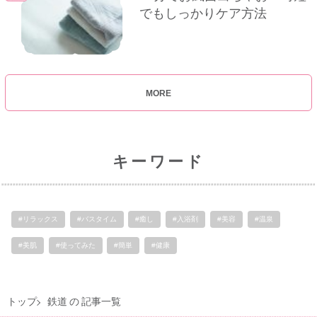
でもしっかりケア方法
MORE
キーワード
#リラックス
#バスタイム
#癒し
#入浴剤
#美容
#温泉
#美肌
#使ってみた
#簡単
#健康
トップ
鉄道 の 記事一覧