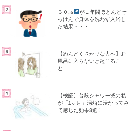
３０歳
が１年間ほとんどせ
っけんで身体を洗わず入浴し
た結果・・・
【めんどくさがりな人へ】お
風呂に入らないと起こるこ
と
【検証】普段シャワー派の私
が「1ヶ月」湯船に浸かってみ
て感じた効果3選！