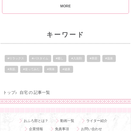
MORE
キーワード
#リラックス
#バスタイム
#癒し
#入浴剤
#美容
#温泉
#美肌
#使ってみた
#簡単
#健康
トップ
自宅 の 記事一覧
おふろ部とは？
動画一覧
ライター紹介
企業情報
免責事項
お問い合わせ