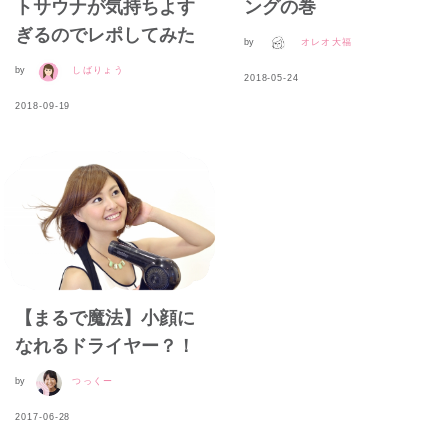
トサウナが気持ちよす
ングの巻
ぎるのでレポしてみた
by
オレオ大福
by
しばりょう
2018-05-24
2018-09-19
【まるで魔法】小顔に
なれるドライヤー？！
by
つっくー
2017-06-28