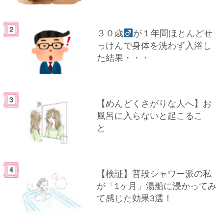
３０歳
が１年間ほとんどせ
っけんで身体を洗わず入浴し
た結果・・・
【めんどくさがりな人へ】お
風呂に入らないと起こるこ
と
【検証】普段シャワー派の私
が「1ヶ月」湯船に浸かってみ
て感じた効果3選！