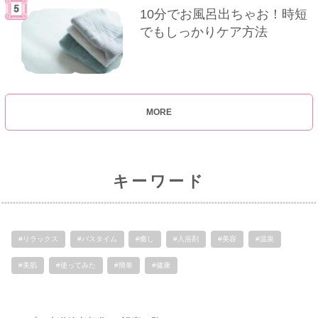
10分でお風呂出ちゃお！時短
でもしっかりケア方法
MORE
キーワード
#リラックス
#バスタイム
#癒し
#入浴剤
#美容
#温泉
#美肌
#使ってみた
#簡単
#健康