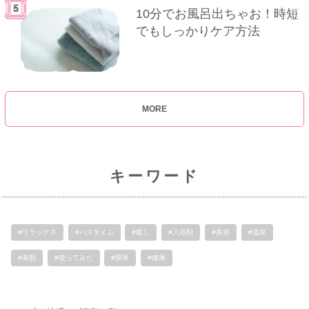
10分でお風呂出ちゃお！時短
でもしっかりケア方法
MORE
キーワード
#リラックス
#バスタイム
#癒し
#入浴剤
#美容
#温泉
#美肌
#使ってみた
#簡単
#健康