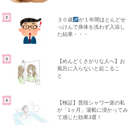
３０歳
が１年間ほとんどせ
っけんで身体を洗わず入浴し
た結果・・・
【めんどくさがりな人へ】お
風呂に入らないと起こるこ
と
【検証】普段シャワー派の私
が「1ヶ月」湯船に浸かってみ
て感じた効果3選！