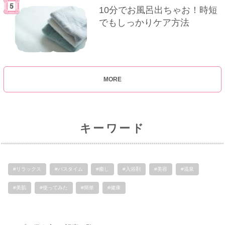
10分でお風呂出ちゃお！時短
でもしっかりケア方法
MORE
キーワード
#リラックス
#バスタイム
#癒し
#入浴剤
#美容
#温泉
#美肌
#使ってみた
#簡単
#健康