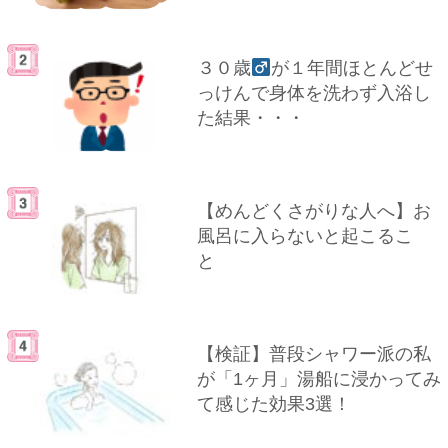
３０歳
が１年間ほとんどせ
っけんで身体を洗わず入浴し
た結果・・・
【めんどくさがりな人へ】お
風呂に入らないと起こるこ
と
【検証】普段シャワー派の私
が「1ヶ月」湯船に浸かってみ
て感じた効果3選！