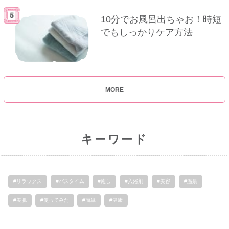
10分でお風呂出ちゃお！時短
でもしっかりケア方法
MORE
キーワード
#リラックス
#バスタイム
#癒し
#入浴剤
#美容
#温泉
#美肌
#使ってみた
#簡単
#健康