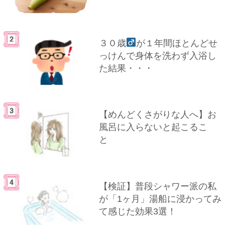
３０歳
が１年間ほとんどせ
っけんで身体を洗わず入浴し
た結果・・・
【めんどくさがりな人へ】お
風呂に入らないと起こるこ
と
【検証】普段シャワー派の私
が「1ヶ月」湯船に浸かってみ
て感じた効果3選！