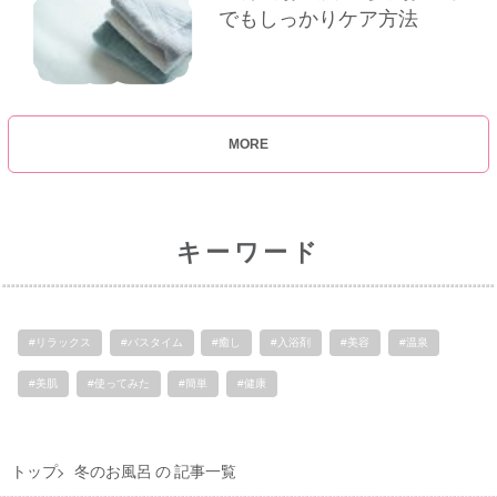
でもしっかりケア方法
MORE
キーワード
#リラックス
#バスタイム
#癒し
#入浴剤
#美容
#温泉
#美肌
#使ってみた
#簡単
#健康
トップ
冬のお風呂 の 記事一覧