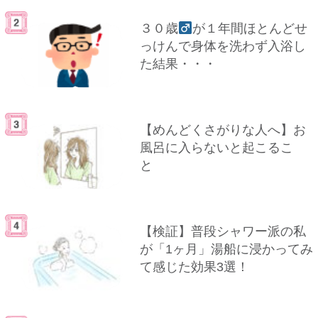
３０歳
が１年間ほとんどせ
っけんで身体を洗わず入浴し
た結果・・・
【めんどくさがりな人へ】お
風呂に入らないと起こるこ
と
【検証】普段シャワー派の私
が「1ヶ月」湯船に浸かってみ
て感じた効果3選！