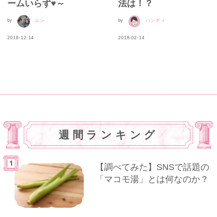
ームいらず♥～
法は！？
by
ムン
by
バンディ
2018-12-14
2018-02-14
週間ランキング
【調べてみた】SNSで話題の
「マコモ湯」とは何なのか？