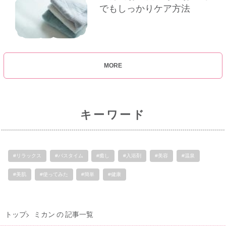
でもしっかりケア方法
MORE
キーワード
#リラックス
#バスタイム
#癒し
#入浴剤
#美容
#温泉
#美肌
#使ってみた
#簡単
#健康
トップ
ミカン の 記事一覧