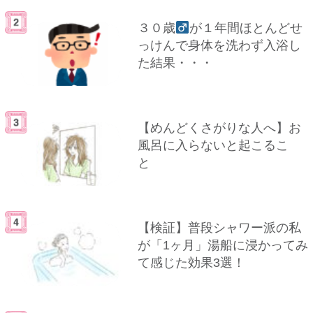
３０歳
が１年間ほとんどせ
っけんで身体を洗わず入浴し
た結果・・・
【めんどくさがりな人へ】お
風呂に入らないと起こるこ
と
【検証】普段シャワー派の私
が「1ヶ月」湯船に浸かってみ
て感じた効果3選！