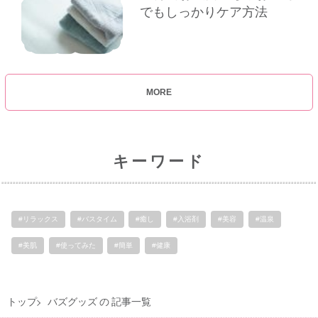
でもしっかりケア方法
MORE
キーワード
#リラックス
#バスタイム
#癒し
#入浴剤
#美容
#温泉
#美肌
#使ってみた
#簡単
#健康
トップ
バズグッズ の 記事一覧