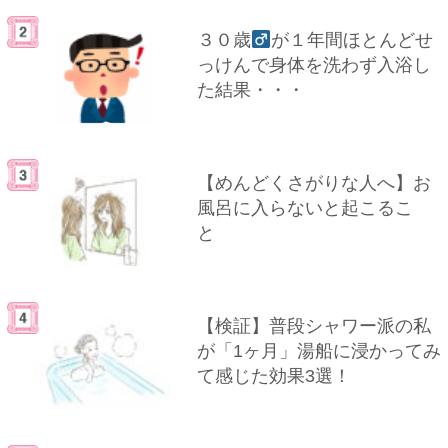
３０歳
が１年間ほとんどせ
っけんで身体を洗わず入浴し
た結果・・・
【めんどくさがりな人へ】お
風呂に入らないと起こるこ
と
【検証】普段シャワー派の私
が「1ヶ月」湯船に浸かってみ
て感じた効果3選！