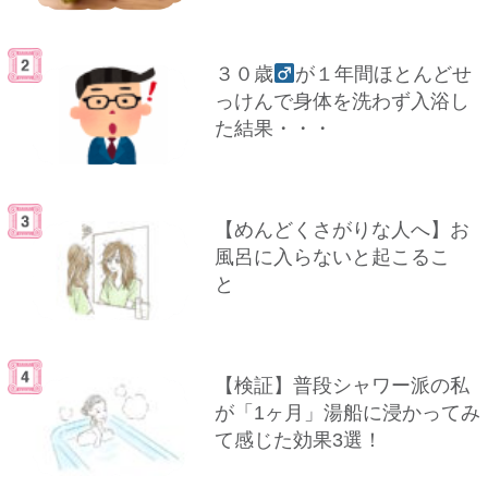
３０歳
が１年間ほとんどせ
っけんで身体を洗わず入浴し
た結果・・・
【めんどくさがりな人へ】お
風呂に入らないと起こるこ
と
【検証】普段シャワー派の私
が「1ヶ月」湯船に浸かってみ
て感じた効果3選！