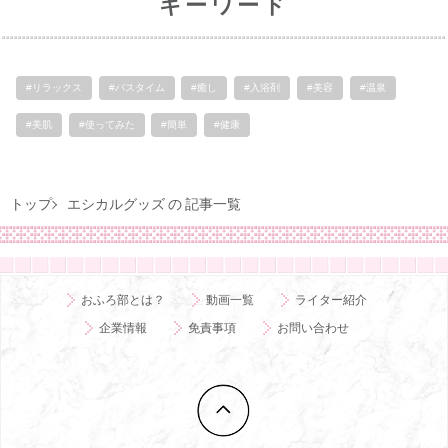
キーワード
#リラックス
#バスタイム
#癒し
#入浴剤
#美容
#温泉
#美肌
#使ってみた
#簡単
#健康
トップ
エシカルグッズ の 記事一覧
おふろ部とは？
動画一覧
ライター紹介
企業情報
免責事項
お問い合わせ