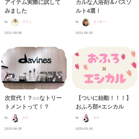
アイテム実際に試して
カルな入浴剤＆バスソ
みました
ルト4選！
by
でりこ
by
まっきー
2021-09-09
2021-08-30
次世代！？○○なトリー
【ついに始動！！！】
トメントって！？
おふろ部×エシカル
by
カナ
by
カナ
2020-06-29
2020-03-26