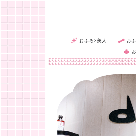
おふろ×美人
おふ