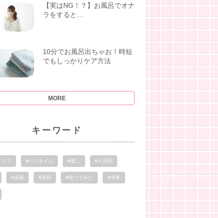
【実はNG！？】お風呂でオナ
ラをすると…
10分でお風呂出ちゃお！時短
でもしっかりケア方法
MORE
キーワード
ックス
#バスタイム
#癒し
#入浴剤
#温泉
#美肌
#使ってみた
#簡単