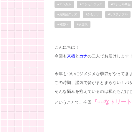
#エシカル
#エシカルグッズ
#エシカル商品
#お風呂グッズ
#かわいい
#サステナブル
#可愛い
#次世代
こんにちは！
今回も
来栖
と
カナ
の二人でお届けします
今年もついにジメジメな季節がやってき
この時期、湿気で髪がまとまらない！パ
そんな悩みを抱えているのは私たちだけ
『○○なトリー
ということで、今回