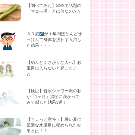
【調べてみた】SNSで話題の
「マコモ湯」とは何なのか？
３０歳
が１年間ほとんどせ
っけんで身体を洗わず入浴し
た結果・・・
【めんどくさがりな人へ】お
風呂に入らないと起こるこ
と
【検証】普段シャワー派の私
が「1ヶ月」湯船に浸かって
みて感じた効果3選！
【ちょっと意外！】暑い夏に
最適な水風呂に秘められた効
果とは！？